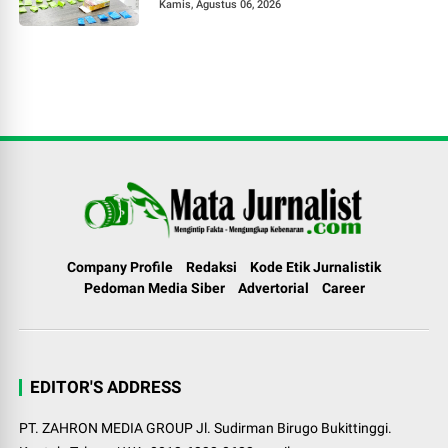
Kamis, Agustus 06, 2026
Company Profile
Redaksi
Kode Etik Jurnalistik
Pedoman Media Siber
Advertorial
Career
EDITOR'S ADDRESS
PT. ZAHRON MEDIA GROUP Jl. Sudirman Birugo Bukittinggi.