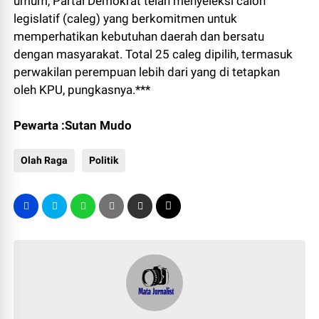
umum, Partai Demokrat telah menyeleksi calon
legislatif (caleg) yang berkomitmen untuk
memperhatikan kebutuhan daerah dan bersatu
dengan masyarakat. Total 25 caleg dipilih, termasuk
perwakilan perempuan lebih dari yang di tetapkan
oleh KPU, pungkasnya.***
Pewarta :Sutan Mudo
Olah Raga
Politik