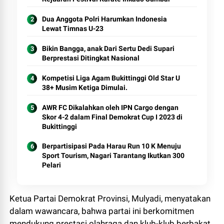
Dua Anggota Polri Harumkan Indonesia
Lewat Timnas U-23
Bikin Bangga, anak Dari Sertu Dedi Supari
Berprestasi Ditingkat Nasional
Kompetisi Liga Agam Bukittinggi Old Star U
38+ Musim Ketiga Dimulai.
AWR FC Dikalahkan oleh IPN Cargo dengan
Skor 4-2 dalam Final Demokrat Cup I 2023 di
Bukittinggi
Berpartisipasi Pada Harau Run 10 K Menuju
Sport Tourism, Nagari Tarantang Ikutkan 300
Pelari
Ketua Partai Demokrat Provinsi, Mulyadi, menyatakan
dalam wawancara, bahwa partai ini berkomitmen
mendukung prestasi olahraga dan klub-klub berbakat.