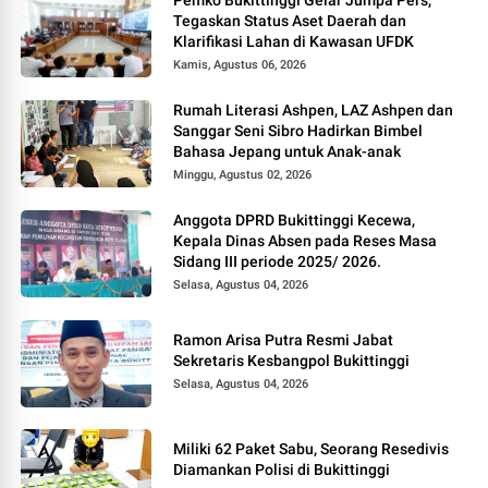
Tegaskan Status Aset Daerah dan
Klarifikasi Lahan di Kawasan UFDK
Kamis, Agustus 06, 2026
Rumah Literasi Ashpen, LAZ Ashpen dan
Sanggar Seni Sibro Hadirkan Bimbel
Bahasa Jepang untuk Anak-anak
Minggu, Agustus 02, 2026
Anggota DPRD Bukittinggi Kecewa,
Kepala Dinas Absen pada Reses Masa
Sidang III periode 2025/ 2026.
Selasa, Agustus 04, 2026
Ramon Arisa Putra Resmi Jabat
Sekretaris Kesbangpol Bukittinggi
Selasa, Agustus 04, 2026
Miliki 62 Paket Sabu, Seorang Resedivis
Diamankan Polisi di Bukittinggi