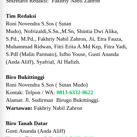
Sekretaris Redaksi:
Fakhriy Nabil Zahron
Tim Redaksi
Roni Novendra S.Sos ( Sutan
Mudo)
,
Nofrizaldi,S.Sn.,M.Sn
,
Shintia Dwi Alika,
S.Pd., M.Pd.
, Fakhriy Nabil Zahron, Jii, Etra Fauza,
Muhammad Ridwan,
Fitri Erita A.Md Kep
, Fitra Yadi,
S.PdI (Malin Parmato), Isfho Youse,
Gusti Ananda
(Anda Aliff), Syafrial, Al Hafizh.
Biro Bukittinggi
Roni Novendra S.Sos ( Sutan Mudo)
Kontak: T
elpon / WA:
0813-6332-0622
Alamat:
Jl. Sudirman Birugo Bukittinggi.
Wartawan:
Fakhriy Nabil Zahron
Biro Tanah Datar
Gusti Ananda (Anda Aliff)