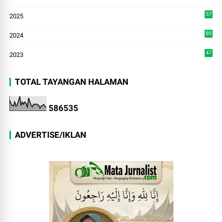
7
57
2025
3
89
2024
7
47
2023
TOTAL TAYANGAN HALAMAN
5
8
6
5
3
5
ADVERTISE/IKLAN