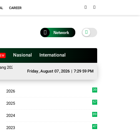
AL
CAREER
Network
Nasional
International
EW
2025–2026, Buka Tahun Sidang 2026-2027, Wako Ramlan Beri Apresiasi
Sat
Friday
,
August
07
,
2026
|
7:29 59 PM
39
2026
4
57
2025
3
89
2024
7
47
2023