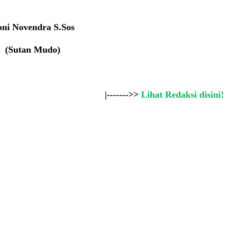
ni Novendra S.Sos
(Sutan Mudo)
|------->>
Lihat Redaksi disini!