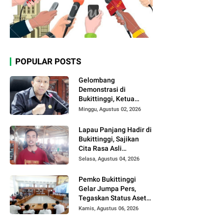
POPULAR POSTS
Gelombang
Demonstrasi di
Bukittinggi, Ketua
DPRD Ajak Semua
Minggu, Agustus 02, 2026
Pihak Jaga
Kondusivitas.
Lapau Panjang Hadir di
Bukittinggi, Sajikan
Cita Rasa Asli
Minangkabau dengan
Selasa, Agustus 04, 2026
Konsep Semi Outdoor
Pemko Bukittinggi
Gelar Jumpa Pers,
Tegaskan Status Aset
Daerah dan Klarifikasi
Kamis, Agustus 06, 2026
Lahan di Kawasan