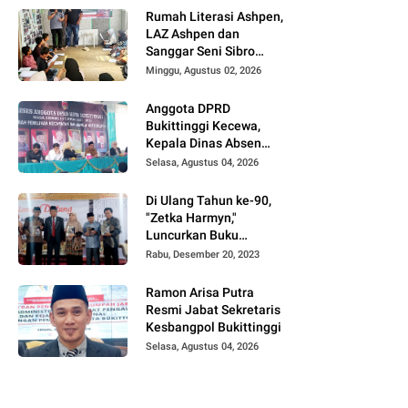
UFDK
Rumah Literasi Ashpen,
LAZ Ashpen dan
Sanggar Seni Sibro
Hadirkan Bimbel
Minggu, Agustus 02, 2026
Bahasa Jepang untuk
Anak-anak
Anggota DPRD
Bukittinggi Kecewa,
Kepala Dinas Absen
pada Reses Masa
Selasa, Agustus 04, 2026
Sidang III periode
2025/ 2026.
Di Ulang Tahun ke-90,
"Zetka Harmyn,"
Luncurkan Buku
Biografi, Jejak Langkah
Rabu, Desember 20, 2023
Anak Desa Menjelajah
5 Benua.
Ramon Arisa Putra
Resmi Jabat Sekretaris
Kesbangpol Bukittinggi
Selasa, Agustus 04, 2026