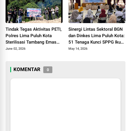
Tindak Tegas Aktivitas PETI,
Sinergi Lintas Sektoral BGN
Polres Lima Puluh Kota
dan Dinkes Lima Puluh Kota:
Sterilisasi Tambang Emas
51 Tenaga Kunci SPPG Ikuti
Liar Nagari Galugua
Pelatihan Standarisasi
June 02, 2026
May 14, 2026
Kompetensi demi Layanan
Gizi Prima
KOMENTAR
0