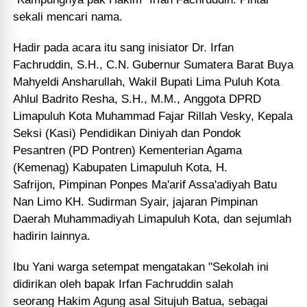
sekali mencari nama.
Hadir pada acara itu sang inisiator
Dr. Irfan
Fachruddin, S.H., C.N.
Gubernur Sumatera Barat Buya
Mahyeldi Ansharullah, Wakil Bupati Lima Puluh Kota
Ahlul Badrito Resh
a, S.H., M.M.,
Anggota DPRD
Limapuluh Kota
Muhammad Fajar Rillah Vesky,
Kepala
Seksi (Kasi) Pendidikan Diniyah dan Pondok
Pesantren (PD Pontren) K
ementerian Agama
(Kemenag) Kabupaten Limapuluh Kota,
H.
Safrijon,
Pimpinan Ponpes Ma'arif Assa'adiyah Batu
Nan Limo KH. Sudirman Syair,
jajaran Pimpinan
Daerah Muhammadiyah Limapuluh Kota, dan sejumlah
hadirin lainnya.
Ibu Yani warga setempat mengatakan "
Sekolah ini
didirikan oleh bapak
Irfan Fachruddin salah
seorang
Hakim Agung asal Situjuh Batua,
sebagai