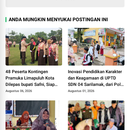
ANDA MUNGKIN MENYUKAI POSTINGAN INI
48 Peserta Kontingen
Inovasi Pendidikan Karakter
Pramuka Limapuluh Kota
dan Keagamaan di UPTD
Dilepas bupati Safni, Siap
SDN 04 Sarilamak, dari Pola
Berangkat ke Jambore
Tidur sampai Puasa Kamis
Augustus 06, 2026
Augustus 01, 2026
Nasional XII di Cibubur