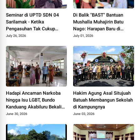
Seminar di UPTD SDN 04
Di Balik "BAST" Bantuan
Sarilamak - Ketika
Mushalla Muhajirin Batu
Pengasuhan Tak Cukup
Nago: Harapan Baru di
Hanya Aturan: Menyentuh
Tengah Retakan Tanah dan
July 26, 2026
July 01, 2026
Hati Anak dari Rumah
Dua Surau yang Menanti di
hingga Sekolah
Bigau, Baruah Gunuang
Hadapi Ancaman Narkoba
Hakim Agung Asal Situjuah
hingga Isu LGBT, Bundo
Batuah Membangun Sekolah
Kanduang Akabiluru Bekali
di Kampungnya
Rang Mudo dan Puti Bungsu
June 30, 2026
June 03, 2026
dengan Ketahanan Mental