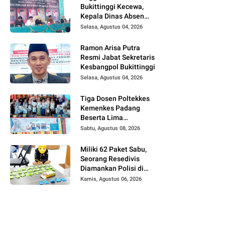
Bukittinggi Kecewa,
Kepala Dinas Absen
pada Reses Masa
Selasa, Agustus 04, 2026
Sidang III periode
2025/ 2026.
Ramon Arisa Putra
Resmi Jabat Sekretaris
Kesbangpol Bukittinggi
Selasa, Agustus 04, 2026
Tiga Dosen Poltekkes
Kemenkes Padang
Beserta Lima
Mahasiswa Berikan
Sabtu, Agustus 08, 2026
Pelatihan Kesehatan
Gigi dan Mulut bagi
Miliki 62 Paket Sabu,
Kader Posyandu di
Seorang Resedivis
Kubang Putiah
Diamankan Polisi di
Bukittinggi
Kamis, Agustus 06, 2026