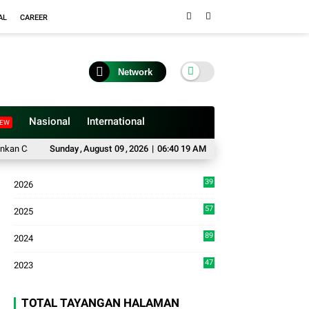
AL
CAREER
Network
Nasional
International
EW
 Car Free Day Peringatan HUT Kodam I/Bukit Barisan
Sunday
,
August
09
,
2026
|
06:40 20 AM
Pokdar Kamtibmas Kota
39
2026
9
57
2025
3
89
2024
7
47
2023
TOTAL TAYANGAN HALAMAN