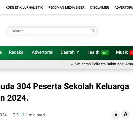
KODE ETIK JURNALISTIK
PEDOMAN MEDIA SIBER
DISCLAIMER
ADVERTORI
e
Redaksi
Advertorial
Daerah
Health
Music
HOT
N
Satlantas Polresta Bukittinggi Amankan
isuda 304 Peserta Sekolah Keluarga
un 2024.
A
2024
0
1 min read
A