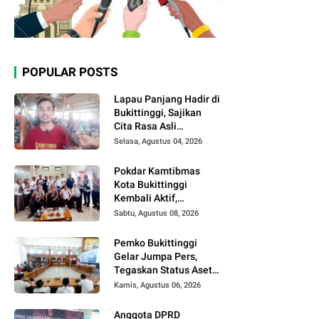
POPULAR POSTS
Lapau Panjang Hadir di
Bukittinggi, Sajikan
Cita Rasa Asli
Minangkabau dengan
Selasa, Agustus 04, 2026
Konsep Semi Outdoor
Pokdar Kamtibmas
Kota Bukittinggi
Kembali Aktif,
Kepengurusan Baru
Sabtu, Agustus 08, 2026
Segera Dilantik
Pemko Bukittinggi
Gelar Jumpa Pers,
Tegaskan Status Aset
Daerah dan Klarifikasi
Kamis, Agustus 06, 2026
Lahan di Kawasan
UFDK
Anggota DPRD