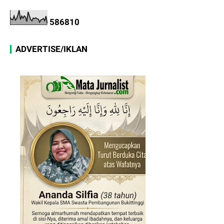
5
8
6
8
1
0
ADVERTISE/IKLAN