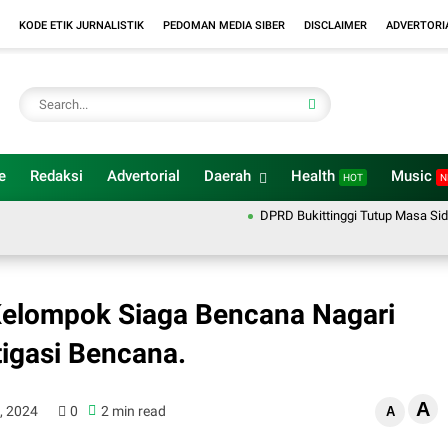
KODE ETIK JURNALISTIK
PEDOMAN MEDIA SIBER
DISCLAIMER
ADVERTORI
e
Redaksi
Advertorial
Daerah
Health
Music
HOT
N
DPRD Bukittinggi Tutup Masa Sidang 2
Kelompok Siaga Bencana Nagari
igasi Bencana.
A
, 2024
0
2 min read
A