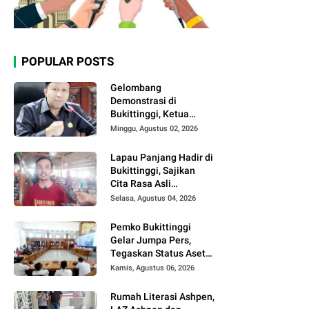
POPULAR POSTS
Gelombang
Demonstrasi di
Bukittinggi, Ketua
DPRD Ajak Semua
Minggu, Agustus 02, 2026
Pihak Jaga
Kondusivitas.
Lapau Panjang Hadir di
Bukittinggi, Sajikan
Cita Rasa Asli
Minangkabau dengan
Selasa, Agustus 04, 2026
Konsep Semi Outdoor
Pemko Bukittinggi
Gelar Jumpa Pers,
Tegaskan Status Aset
Daerah dan Klarifikasi
Kamis, Agustus 06, 2026
Lahan di Kawasan
UFDK
Rumah Literasi Ashpen,