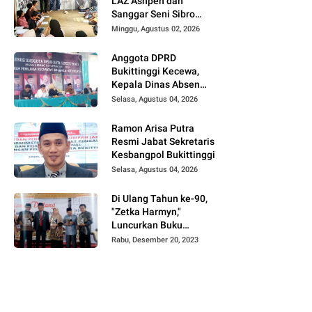
LAZ Ashpen dan
Sanggar Seni Sibro
Hadirkan Bimbel
Minggu, Agustus 02, 2026
Bahasa Jepang untuk
Anak-anak
Anggota DPRD
Bukittinggi Kecewa,
Kepala Dinas Absen
pada Reses Masa
Selasa, Agustus 04, 2026
Sidang III periode
2025/ 2026.
Ramon Arisa Putra
Resmi Jabat Sekretaris
Kesbangpol Bukittinggi
Selasa, Agustus 04, 2026
Di Ulang Tahun ke-90,
"Zetka Harmyn,"
Luncurkan Buku
Biografi, Jejak Langkah
Rabu, Desember 20, 2023
Anak Desa Menjelajah
5 Benua.