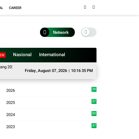
AL
CAREER
Network
Nasional
International
EW
025–2026, Buka Tahun Sidang 2026-2027, Wako Ramlan Beri Apresiasi
Sat
Friday
,
August
07
,
2026
|
10:16 35 PM
39
2026
4
57
2025
3
89
2024
7
47
2023