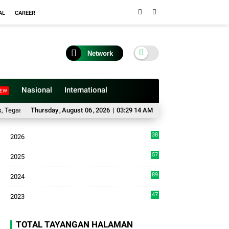
AL
CAREER
Network
Nasional
International
EW
kan Status Aset Daerah dan Klarifikasi Lahan di Kawasan UFDK
Thursday
,
August
06
,
2026
|
03:29 15 AM
48 Peserta
38
2026
8
57
2025
3
89
2024
7
47
2023
TOTAL TAYANGAN HALAMAN