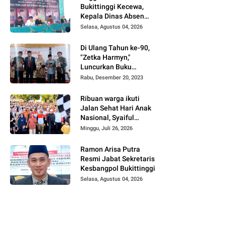
Bukittinggi Kecewa,
Kepala Dinas Absen
pada Reses Masa
Selasa, Agustus 04, 2026
Sidang III periode
2025/ 2026.
Di Ulang Tahun ke-90,
"Zetka Harmyn,"
Luncurkan Buku
Biografi, Jejak Langkah
Rabu, Desember 20, 2023
Anak Desa Menjelajah
5 Benua.
Ribuan warga ikuti
Jalan Sehat Hari Anak
Nasional, Syaiful
Effendi: Soroti
Minggu, Juli 26, 2026
Perlindungan Anak dan
Ancaman Gadget
Ramon Arisa Putra
Resmi Jabat Sekretaris
Kesbangpol Bukittinggi
Selasa, Agustus 04, 2026