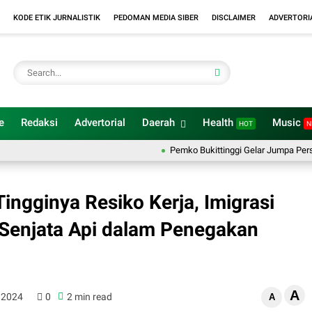
KODE ETIK JURNALISTIK
PEDOMAN MEDIA SIBER
DISCLAIMER
ADVERTORI
e
Redaksi
Advertorial
Daerah
Health
Music
HOT
N
Pemko Bukittinggi Gelar Jumpa Pers, Tegas
Tingginya Resiko Kerja, Imigrasi
Senjata Api dalam Penegakan
A
, 2024
0
2 min read
A