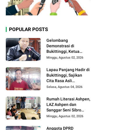
POPULAR POSTS
Gelombang
Demonstrasi di
Bukittinggi, Ketua
DPRD Ajak Semua
Minggu, Agustus 02, 2026
Pihak Jaga
Kondusivitas.
Lapau Panjang Hadir di
Bukittinggi, Sajikan
Cita Rasa Asli
Minangkabau dengan
Selasa, Agustus 04, 2026
Konsep Semi Outdoor
Rumah Literasi Ashpen,
LAZ Ashpen dan
Sanggar Seni Sibro
Hadirkan Bimbel
Minggu, Agustus 02, 2026
Bahasa Jepang untuk
Anak-anak
Anggota DPRD