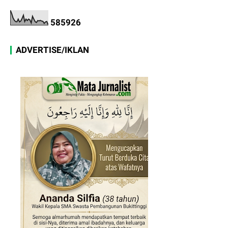
5
8
5
9
2
6
ADVERTISE/IKLAN