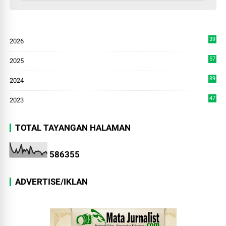
39
2026
4
57
2025
3
89
2024
7
47
2023
TOTAL TAYANGAN HALAMAN
5
8
6
3
5
5
ADVERTISE/IKLAN