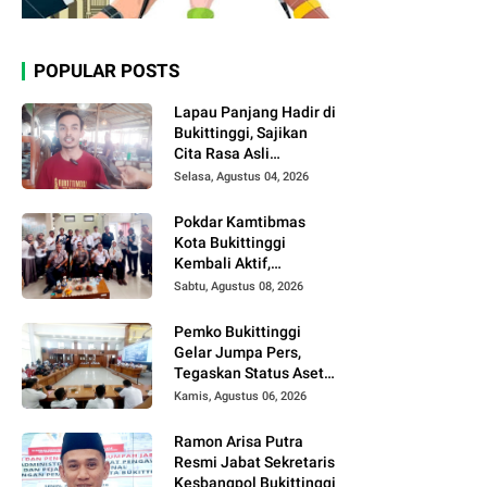
POPULAR POSTS
Lapau Panjang Hadir di
Bukittinggi, Sajikan
Cita Rasa Asli
Minangkabau dengan
Selasa, Agustus 04, 2026
Konsep Semi Outdoor
Pokdar Kamtibmas
Kota Bukittinggi
Kembali Aktif,
Kepengurusan Baru
Sabtu, Agustus 08, 2026
Segera Dilantik
Pemko Bukittinggi
Gelar Jumpa Pers,
Tegaskan Status Aset
Daerah dan Klarifikasi
Kamis, Agustus 06, 2026
Lahan di Kawasan
UFDK
Ramon Arisa Putra
Resmi Jabat Sekretaris
Kesbangpol Bukittinggi