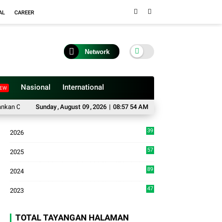
AL
CAREER
Network
Nasional
International
EW
Car Free Day Peringatan HUT Kodam I/Bukit Barisan
Sunday
,
August
09
,
2026
|
08:57 55 AM
Pokdar Kamtibmas Kota 
39
2026
9
57
2025
3
89
2024
7
47
2023
TOTAL TAYANGAN HALAMAN