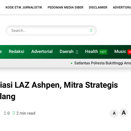
KODE ETIK JURNALISTIK
PEDOMAN MEDIA SIBER
DISCLAIMER
ADVERTORI
e
Redaksi
Advertorial
Daerah
Health
Music
HOT
N
Satlantas Polresta Bukittinggi Amankan 
iasi LAZ Ashpen, Mitra Strategis
lang
A
0
2 min read
A