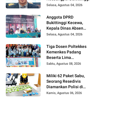
Selasa, Agustus 04, 2026
Anggota DPRD
Bukittinggi Kecewa,
Kepala Dinas Absen
pada Reses Masa
Selasa, Agustus 04, 2026
Sidang III periode
2025/ 2026.
Tiga Dosen Poltekkes
Kemenkes Padang
Beserta Lima
Mahasiswa Berikan
Sabtu, Agustus 08, 2026
Pelatihan Kesehatan
Gigi dan Mulut bagi
Miliki 62 Paket Sabu,
Kader Posyandu di
Seorang Resedivis
Kubang Putiah
Diamankan Polisi di
Bukittinggi
Kamis, Agustus 06, 2026