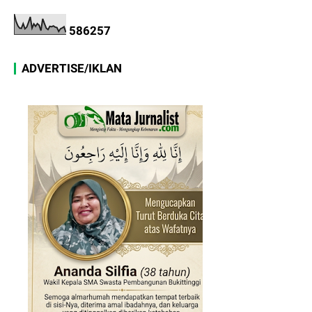
5
8
6
2
5
7
ADVERTISE/IKLAN