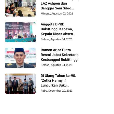
LAZ Ashpen dan
Sanggar Seni Sibro
Hadirkan Bimbel
Minggu, Agustus 02, 2026
Bahasa Jepang untuk
Anak-anak
Anggota DPRD
Bukittinggi Kecewa,
Kepala Dinas Absen
pada Reses Masa
Selasa, Agustus 04, 2026
Sidang III periode
2025/ 2026.
Ramon Arisa Putra
Resmi Jabat Sekretaris
Kesbangpol Bukittinggi
Selasa, Agustus 04, 2026
Di Ulang Tahun ke-90,
"Zetka Harmyn,"
Luncurkan Buku
Biografi, Jejak Langkah
Rabu, Desember 20, 2023
Anak Desa Menjelajah
5 Benua.