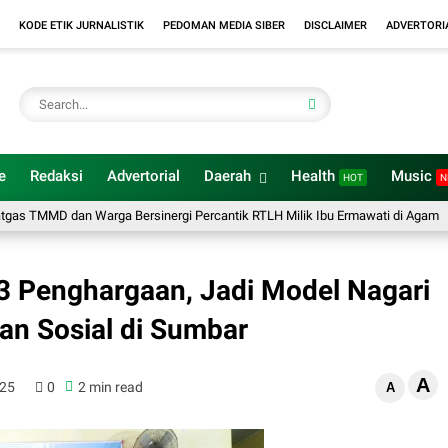
KODE ETIK JURNALISTIK
PEDOMAN MEDIA SIBER
DISCLAIMER
ADVERTORI
e
Redaksi
Advertorial
Daerah
Health
Music
HOT
N
MD dan Warga Bersinergi Percantik RTLH Milik Ibu Ermawati di Agam
Mili
3 Penghargaan, Jadi Model Nagari
an Sosial di Sumbar
A
025
0
2 min read
A