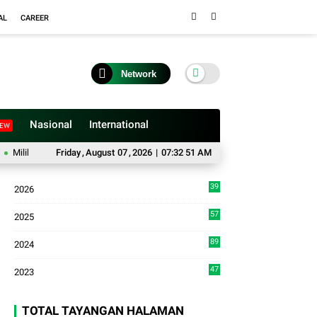
AL
CAREER
Network
Nasional
International
EW
ki 62 Paket Sabu, Seorang Resedivis Diamankan Polisi di Bukittinggi
Friday
,
August
07
,
2026
|
07:32 52 AM
Anggot
39
2026
3
57
2025
3
89
2024
7
47
2023
TOTAL TAYANGAN HALAMAN