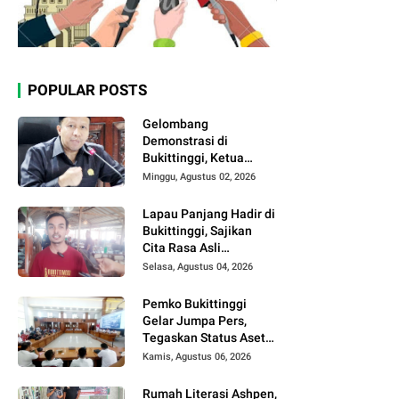
POPULAR POSTS
Gelombang
Demonstrasi di
Bukittinggi, Ketua
DPRD Ajak Semua
Minggu, Agustus 02, 2026
Pihak Jaga
Kondusivitas.
Lapau Panjang Hadir di
Bukittinggi, Sajikan
Cita Rasa Asli
Minangkabau dengan
Selasa, Agustus 04, 2026
Konsep Semi Outdoor
Pemko Bukittinggi
Gelar Jumpa Pers,
Tegaskan Status Aset
Daerah dan Klarifikasi
Kamis, Agustus 06, 2026
Lahan di Kawasan
UFDK
Rumah Literasi Ashpen,