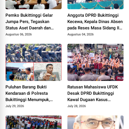
Pemko Bukittinggi Gelar
Anggota DPRD Bukittinggi
Jumpa Pers, Tegaskan
Kecewa, Kepala Dinas Absen
Status Aset Daerah dan
pada Reses Masa Sidang III
Klarifikasi Lahan di Kawasan
periode 2025/ 2026.
Augustus 06, 2026
Augustus 04, 2026
UFDK
Puluhan Barang Bukti
Ratusan Mahasiswa UFDK
Kendaraan di Polresta
Desak DPRD Bukittinggi
Bukittinggi Menumpuk,
Kawal Dugaan Kasus
Ditumbuhi Semak dan
Kekerasan, Ancam Gelar
July 29, 2026
July 28, 2026
Lumut, Pemilik Diimbau
Aksi Lanjutan
Segera Mengurus
Pengambilan