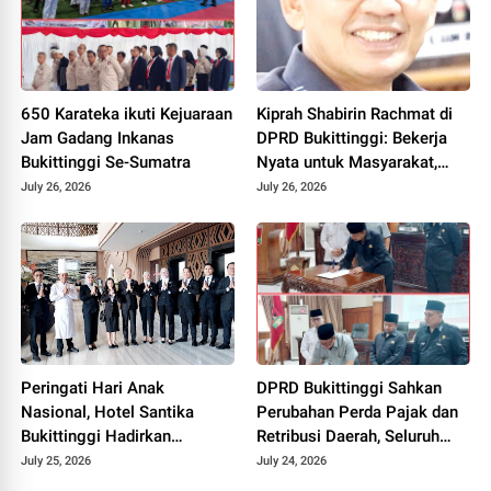
650 Karateka ikuti Kejuaraan
Kiprah Shabirin Rachmat di
Jam Gadang Inkanas
DPRD Bukittinggi: Bekerja
Bukittinggi Se-Sumatra
Nyata untuk Masyarakat,
Lebih Banyak Aksi daripada
July 26, 2026
July 26, 2026
Publikasi
Peringati Hari Anak
DPRD Bukittinggi Sahkan
Nasional, Hotel Santika
Perubahan Perda Pajak dan
Bukittinggi Hadirkan
Retribusi Daerah, Seluruh
Pengalaman Edukatif Lewat
Fraksi Sepakat
July 25, 2026
July 24, 2026
Program GM For A Day