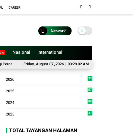
AL
CAREER
Network
Nasional
International
EW
ik RTLH Milik Ibu Ermawati di Agam
Friday
,
August
07
,
2026
|
03:29 03 AM
Miliki 62 Paket Sabu, Seorang Resedivi
39
2026
3
57
2025
3
89
2024
7
47
2023
TOTAL TAYANGAN HALAMAN