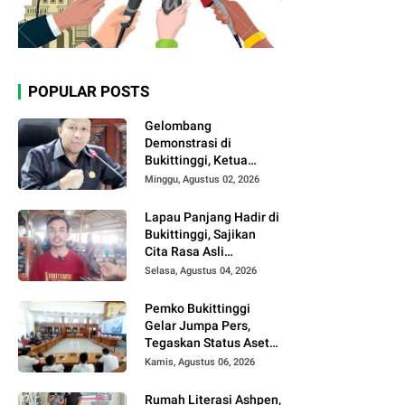
POPULAR POSTS
Gelombang
Demonstrasi di
Bukittinggi, Ketua
DPRD Ajak Semua
Minggu, Agustus 02, 2026
Pihak Jaga
Kondusivitas.
Lapau Panjang Hadir di
Bukittinggi, Sajikan
Cita Rasa Asli
Minangkabau dengan
Selasa, Agustus 04, 2026
Konsep Semi Outdoor
Pemko Bukittinggi
Gelar Jumpa Pers,
Tegaskan Status Aset
Daerah dan Klarifikasi
Kamis, Agustus 06, 2026
Lahan di Kawasan
UFDK
Rumah Literasi Ashpen,