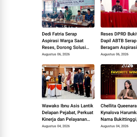
Dedi Fatria Serap
Reses DPRD Bukit
Aspirasi Warga Saat
Dapil ABTB Serap
Reses, Dorong Solusi
Beragam Aspirasi
Bantuan Pendidikan
Perubahan Desil 
Augustus 06, 2026
Augustus 06, 2026
Mahasiswa Melalui
Pembangunan Ka
Baznas
Lurah Jadi Sorot
Wawako Ibnu Asis Lantik
Chellita Queenara
Delapan Pejabat, Perkuat
Kynalova Harumk
Kinerja dan Pelayanan
Nama Bukittinggi,
Publik Pemko Bukittinggi
Favorite Winner d
Augustus 04, 2026
Augustus 04, 2026
General Manager 