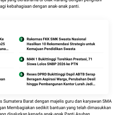
agi kebahagiaan dengan anak-anak panti.
 Ke
Rakornas FKK SMK Swasta Nasional
p25
Hasilkan 10 Rekomendasi Strategis untuk
gunan
Kemajuan Pendidikan Swasta
MAN 1 Bukittinggi Torehkan Prestasi, 71
Siswa Lolos SNBP 2026 ke PTN
Reses DPRD Bukittinggi Dapil ABTB Serap
kan
Beragam Aspirasi Warga, Perubahan Desil
hingga Pembangunan Kantor Lurah Jadi
Sorotan
us Sumatera Barat dengan majelis guru dan karyawan SMA
ngan Membagiakan sedikit bantuan yang telah dimasukkan
ang disalurkan kepada anak-anak Panti Asuhan