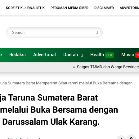
KODE ETIK JURNALISTIK
PEDOMAN MEDIA SIBER
DISCLAIMER
ADVERTORI
e
Redaksi
Advertorial
Daerah
Health
Music
HOT
N
Satgas TMMD dan Warga Bersinergi Percant
 Barat Mempererat Silaturahmi melalui Buka Bersama dengan Anak-anak Panti Asuhan Darussalam Ulak Karang.
ja Taruna Sumatera Barat
 melalui Buka Bersama dengan
 Darussalam Ulak Karang.