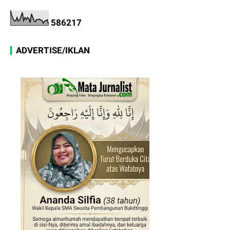
5
8
6
2
1
7
ADVERTISE/IKLAN