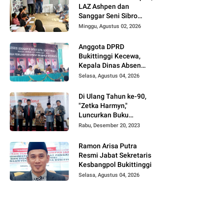
LAZ Ashpen dan
Sanggar Seni Sibro
Hadirkan Bimbel
Minggu, Agustus 02, 2026
Bahasa Jepang untuk
Anak-anak
Anggota DPRD
Bukittinggi Kecewa,
Kepala Dinas Absen
pada Reses Masa
Selasa, Agustus 04, 2026
Sidang III periode
2025/ 2026.
Di Ulang Tahun ke-90,
"Zetka Harmyn,"
Luncurkan Buku
Biografi, Jejak Langkah
Rabu, Desember 20, 2023
Anak Desa Menjelajah
5 Benua.
Ramon Arisa Putra
Resmi Jabat Sekretaris
Kesbangpol Bukittinggi
Selasa, Agustus 04, 2026