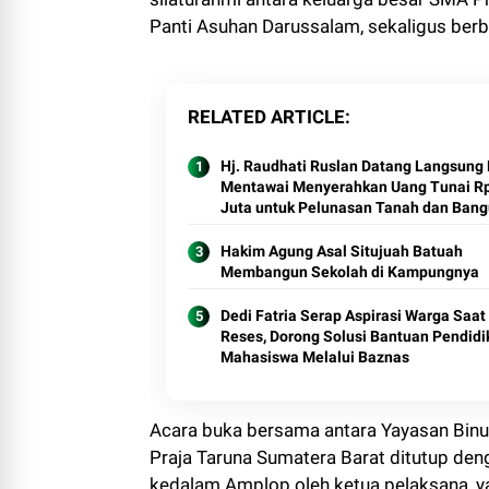
Panti Asuhan Darussalam, sekaligus berb
RELATED ARTICLE
Hj. Raudhati Ruslan Datang Langsung
Mentawai Menyerahkan Uang Tunai R
Juta untuk Pelunasan Tanah dan Ban
TK RA Bakti 145 Bulasat
Hakim Agung Asal Situjuah Batuah
Membangun Sekolah di Kampungnya
Dedi Fatria Serap Aspirasi Warga Saat
Reses, Dorong Solusi Bantuan Pendidi
Mahasiswa Melalui Baznas
Acara buka bersama antara Yayasan Bin
Praja Taruna Sumatera Barat ditutup de
kedalam Amplop oleh ketua pelaksana, y