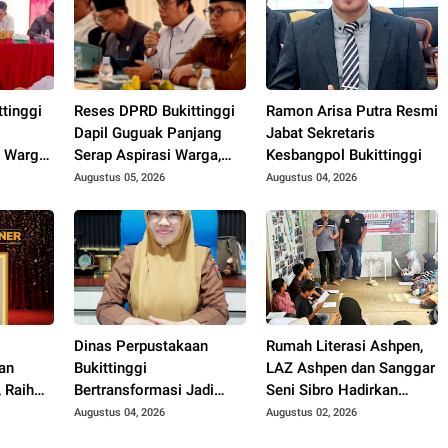
tinggi
Reses DPRD Bukittinggi
Ramon Arisa Putra Resmi
Dapil Guguak Panjang
Jabat Sekretaris
 Warga,
Serap Aspirasi Warga,
Kesbangpol Bukittinggi
hingga
Mitigasi Bencana Jadi
Augustus 05, 2026
Augustus 04, 2026
ntor
Sorotan Utama
an
Dinas Perpustakaan
Rumah Literasi Ashpen,
an
Bukittinggi
LAZ Ashpen dan Sanggar
 Raih
Bertransformasi Jadi
Seni Sibro Hadirkan
i Ajang
Ruang Belajar, Hadirkan
Bimbel Bahasa Jepang
Augustus 04, 2026
Augustus 02, 2026
for a
Beragam Kelas Gratis
untuk Anak-anak