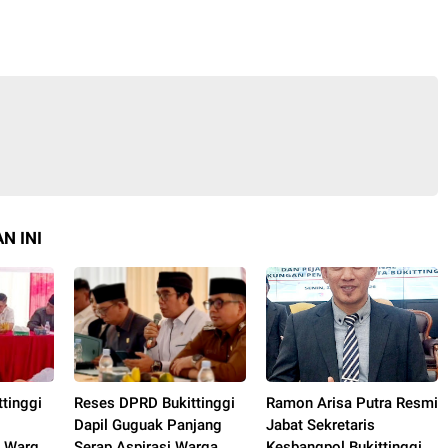
N INI
tinggi
Reses DPRD Bukittinggi
Ramon Arisa Putra Resmi
Dapil Guguak Panjang
Jabat Sekretaris
 Warga,
Serap Aspirasi Warga,
Kesbangpol Bukittinggi