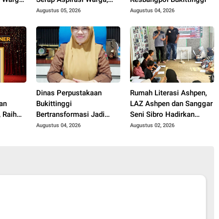
hingga
Mitigasi Bencana Jadi
Augustus 05, 2026
Augustus 04, 2026
ntor
Sorotan Utama
an
Dinas Perpustakaan
Rumah Literasi Ashpen,
an
Bukittinggi
LAZ Ashpen dan Sanggar
 Raih
Bertransformasi Jadi
Seni Sibro Hadirkan
i Ajang
Ruang Belajar, Hadirkan
Bimbel Bahasa Jepang
Augustus 04, 2026
Augustus 02, 2026
for a
Beragam Kelas Gratis
untuk Anak-anak
untuk Masyarakat