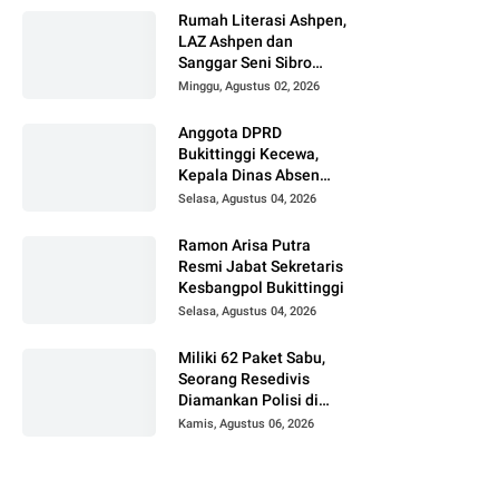
UFDK
Rumah Literasi Ashpen,
LAZ Ashpen dan
Sanggar Seni Sibro
Hadirkan Bimbel
Minggu, Agustus 02, 2026
Bahasa Jepang untuk
Anak-anak
Anggota DPRD
Bukittinggi Kecewa,
Kepala Dinas Absen
pada Reses Masa
Selasa, Agustus 04, 2026
Sidang III periode
2025/ 2026.
Ramon Arisa Putra
Resmi Jabat Sekretaris
Kesbangpol Bukittinggi
Selasa, Agustus 04, 2026
Miliki 62 Paket Sabu,
Seorang Resedivis
Diamankan Polisi di
Bukittinggi
Kamis, Agustus 06, 2026