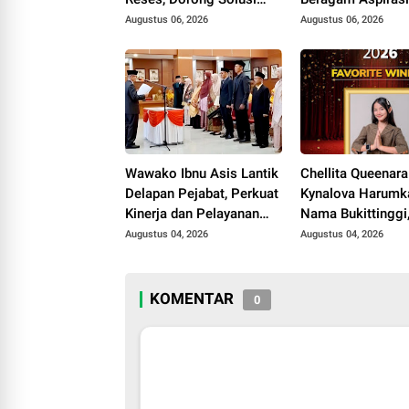
Bantuan Pendidikan
Perubahan Desil 
Augustus 06, 2026
Augustus 06, 2026
Mahasiswa Melalui
Pembangunan Ka
Baznas
Lurah Jadi Sorot
Wawako Ibnu Asis Lantik
Chellita Queenara
Delapan Pejabat, Perkuat
Kynalova Harumk
Kinerja dan Pelayanan
Nama Bukittinggi,
Publik Pemko Bukittinggi
Favorite Winner d
Augustus 04, 2026
Augustus 04, 2026
General Manager 
Day 2026
KOMENTAR
0