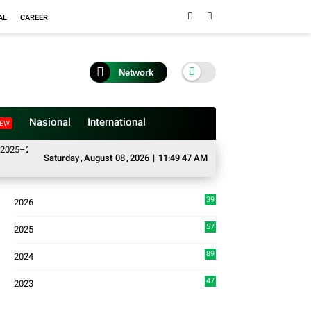
AL
CAREER
Network
Nasional
International
EW
26, Buka Tahun Sidang 2026-2027, Wako Ramlan Beri Apresiasi
Satgas TM
Saturday
,
August
08
,
2026
|
11:49 48 AM
39
2026
4
57
2025
3
89
2024
7
47
2023