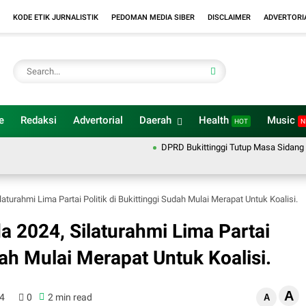
KODE ETIK JURNALISTIK
PEDOMAN MEDIA SIBER
DISCLAIMER
ADVERTORI
e
Redaksi
Advertorial
Daerah
Health
Music
HOT
N
DPRD Bukittinggi Tutup Masa Sidang 2025–20
aturahmi Lima Partai Politik di Bukittinggi Sudah Mulai Merapat Untuk Koalisi.
a 2024, Silaturahmi Lima Partai
dah Mulai Merapat Untuk Koalisi.
A
24
0
2 min read
A