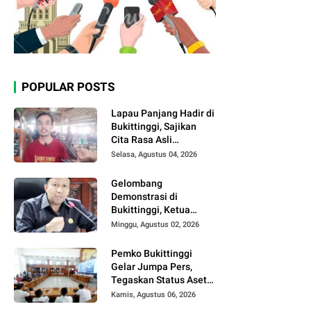
POPULAR POSTS
Lapau Panjang Hadir di
Bukittinggi, Sajikan
Cita Rasa Asli
Minangkabau dengan
Selasa, Agustus 04, 2026
Konsep Semi Outdoor
Gelombang
Demonstrasi di
Bukittinggi, Ketua
DPRD Ajak Semua
Minggu, Agustus 02, 2026
Pihak Jaga
Kondusivitas.
Pemko Bukittinggi
Gelar Jumpa Pers,
Tegaskan Status Aset
Daerah dan Klarifikasi
Kamis, Agustus 06, 2026
Lahan di Kawasan