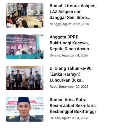
UFDK
Rumah Literasi Ashpen,
LAZ Ashpen dan
Sanggar Seni Sibro
Hadirkan Bimbel
Minggu, Agustus 02, 2026
Bahasa Jepang untuk
Anak-anak
Anggota DPRD
Bukittinggi Kecewa,
Kepala Dinas Absen
pada Reses Masa
Selasa, Agustus 04, 2026
Sidang III periode
2025/ 2026.
Di Ulang Tahun ke-90,
"Zetka Harmyn,"
Luncurkan Buku
Biografi, Jejak Langkah
Rabu, Desember 20, 2023
Anak Desa Menjelajah
5 Benua.
Ramon Arisa Putra
Resmi Jabat Sekretaris
Kesbangpol Bukittinggi
Selasa, Agustus 04, 2026