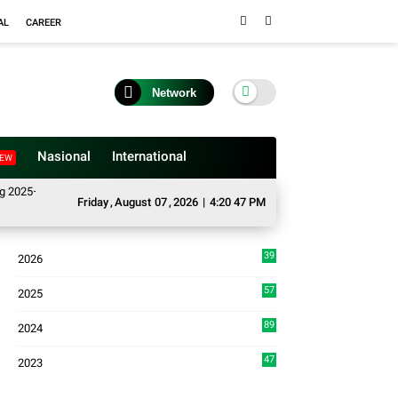
AL
CAREER
Network
Nasional
International
EW
5–2026, Buka Tahun Sidang 2026-2027, Wako Ramlan Beri Apresiasi
Satga
Friday
,
August
07
,
2026
|
4:20 48 PM
39
2026
4
57
2025
3
89
2024
7
47
2023