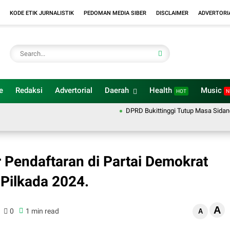
KODE ETIK JURNALISTIK
PEDOMAN MEDIA SIBER
DISCLAIMER
ADVERTORI
e
Redaksi
Advertorial
Daerah
Health
Music
HOT
N
DPRD Bukittinggi Tutup Masa Sidang 202
r Pendaftaran di Partai Demokrat
Pilkada 2024.
A
0
1 min read
A