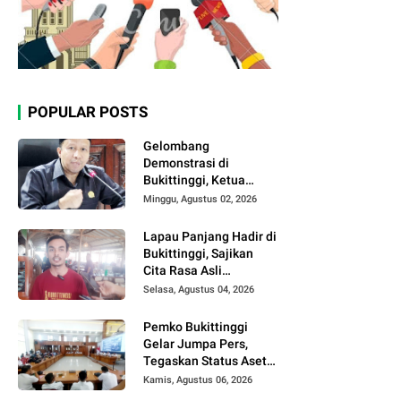
POPULAR POSTS
Gelombang
Demonstrasi di
Bukittinggi, Ketua
DPRD Ajak Semua
Minggu, Agustus 02, 2026
Pihak Jaga
Kondusivitas.
Lapau Panjang Hadir di
Bukittinggi, Sajikan
Cita Rasa Asli
Minangkabau dengan
Selasa, Agustus 04, 2026
Konsep Semi Outdoor
Pemko Bukittinggi
Gelar Jumpa Pers,
Tegaskan Status Aset
Daerah dan Klarifikasi
Kamis, Agustus 06, 2026
Lahan di Kawasan