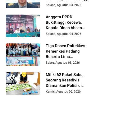
Selasa, Agustus 04, 2026
Anggota DPRD
Bukittinggi Kecewa,
Kepala Dinas Absen
pada Reses Masa
Selasa, Agustus 04, 2026
Sidang III periode
2025/ 2026.
Tiga Dosen Poltekkes
Kemenkes Padang
Beserta Lima
Mahasiswa Berikan
Sabtu, Agustus 08, 2026
Pelatihan Kesehatan
Gigi dan Mulut bagi
Miliki 62 Paket Sabu,
Kader Posyandu di
Seorang Resedivis
Kubang Putiah
Diamankan Polisi di
Bukittinggi
Kamis, Agustus 06, 2026