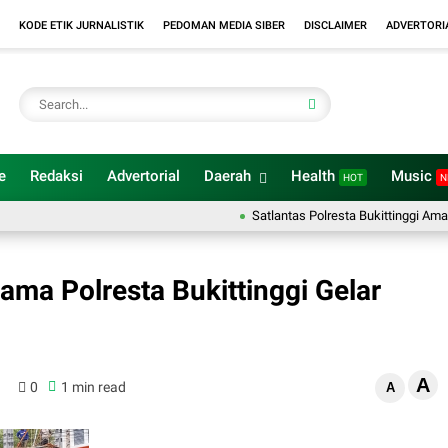
KODE ETIK JURNALISTIK
PEDOMAN MEDIA SIBER
DISCLAIMER
ADVERTORI
e
Redaksi
Advertorial
Daerah
Health
Music
HOT
N
Satlantas Polresta Bukittinggi Amankan
ma Polresta Bukittinggi Gelar
A
0
1 min read
A