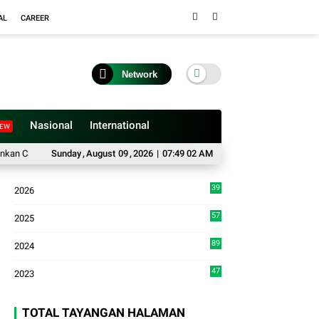
AL
CAREER
Network
Nasional
International
EW
 Car Free Day Peringatan HUT Kodam I/Bukit Barisan
Sunday
,
August
09
,
2026
|
07:49 02 AM
Pokdar Kamtibmas Kota
39
2026
9
57
2025
3
89
2024
7
47
2023
TOTAL TAYANGAN HALAMAN