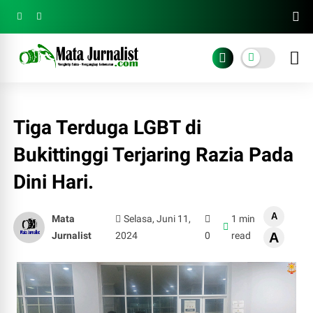
Tiga Terduga LGBT di
Bukittinggi Terjaring Razia Pada
Dini Hari.
A
Mata
Selasa, Juni 11,
1 min
Jurnalist
2024
0
read
A