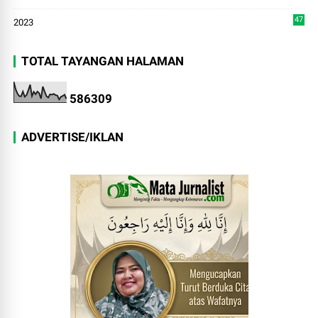
7
47
2023
TOTAL TAYANGAN HALAMAN
5
8
6
3
0
9
ADVERTISE/IKLAN