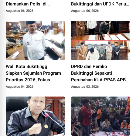
Diamankan Polisi di
Bukittinggi dan UFDK Perlu
Bukittinggi
Diselesaikan Lewat Dialog,
Augustus 06, 2026
Augustus 06, 2026
Bukan Polemik di Media
Sosial
Wali Kota Bukittinggi
DPRD dan Pemko
Siapkan Sejumlah Program
Bukittinggi Sepakati
Prioritas 2026, Fokus
Perubahan KUA-PPAS APBD
Pendidikan, Pariwisata, dan
2026, Jadi Dasar
Augustus 04, 2026
Augustus 03, 2026
Infrastruktur Kota
Penyusunan Perubahan
APBD