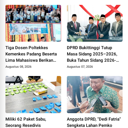
Tiga Dosen Poltekkes
DPRD Bukittinggi Tutup
Kemenkes Padang Beserta
Masa Sidang 2025–2026,
Lima Mahasiswa Berikan
Buka Tahun Sidang 2026-
Pelatihan Kesehatan Gigi
2027, Wako Ramlan Beri
Augustus 08, 2026
Augustus 07, 2026
dan Mulut bagi Kader
Apresiasi
Posyandu di Kubang Putiah
Miliki 62 Paket Sabu,
Anggota DPRD, "Dedi Fatria"
Seorang Resedivis
Sengketa Lahan Pemko