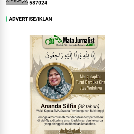
5
8
7
0
2
4
ADVERTISE/IKLAN