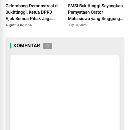
Gelombang Demonstrasi di
SMSI Bukittinggi Sayangkan
Bukittinggi, Ketua DPRD
Pernyataan Orator
Ajak Semua Pihak Jaga
Mahasiswa yang Singgung
Kondusivitas.
Wartawan Saat Aksi
Augustus 02, 2026
July 30, 2026
Demonstrasi
KOMENTAR
0