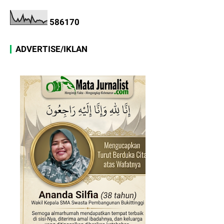
5
8
6
1
7
0
ADVERTISE/IKLAN