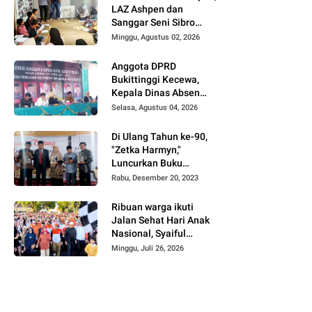
LAZ Ashpen dan
Sanggar Seni Sibro
Hadirkan Bimbel
Minggu, Agustus 02, 2026
Bahasa Jepang untuk
Anak-anak
Anggota DPRD
Bukittinggi Kecewa,
Kepala Dinas Absen
pada Reses Masa
Selasa, Agustus 04, 2026
Sidang III periode
2025/ 2026.
Di Ulang Tahun ke-90,
"Zetka Harmyn,"
Luncurkan Buku
Biografi, Jejak Langkah
Rabu, Desember 20, 2023
Anak Desa Menjelajah
5 Benua.
Ribuan warga ikuti
Jalan Sehat Hari Anak
Nasional, Syaiful
Effendi: Soroti
Minggu, Juli 26, 2026
Perlindungan Anak dan
Ancaman Gadget