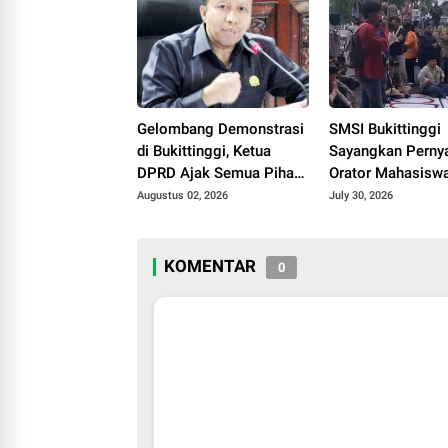
Polemik di Media
Gelombang Demonstrasi
SMSI Bukittinggi
di Bukittinggi, Ketua
Sayangkan Perny
DPRD Ajak Semua Pihak
Orator Mahasisw
Jaga Kondusivitas.
Singgung Wartaw
Augustus 02, 2026
July 30, 2026
Aksi Demonstras
KOMENTAR
0