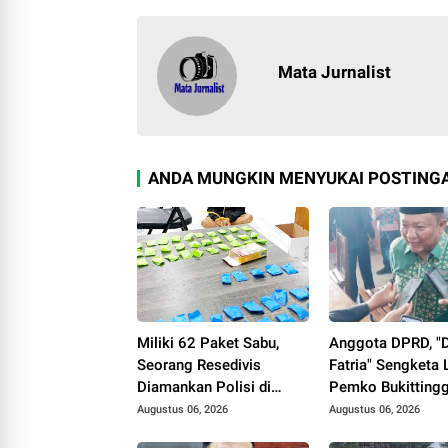
Mata Jurnalist
ANDA MUNGKIN MENYUKAI POSTINGA
Miliki 62 Paket Sabu,
Anggota DPRD, "
Seorang Resedivis
Fatria" Sengketa
Diamankan Polisi di
Pemko Bukittingg
Bukittinggi
UFDK Perlu Disel
Augustus 06, 2026
Augustus 06, 2026
Lewat Dialog, Bu