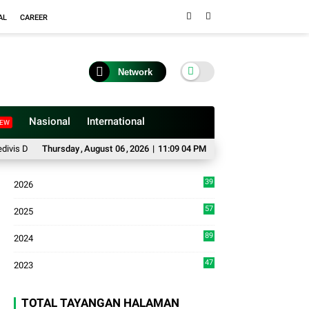
AL
CAREER
Network
Nasional
International
EW
mankan Polisi di Bukittinggi
Thursday
,
August
06
,
Anggota DPRD, "Dedi Fatria" Sengketa Lahan P
2026
|
11:09 05 PM
39
2026
2
57
2025
3
89
2024
7
47
2023
TOTAL TAYANGAN HALAMAN