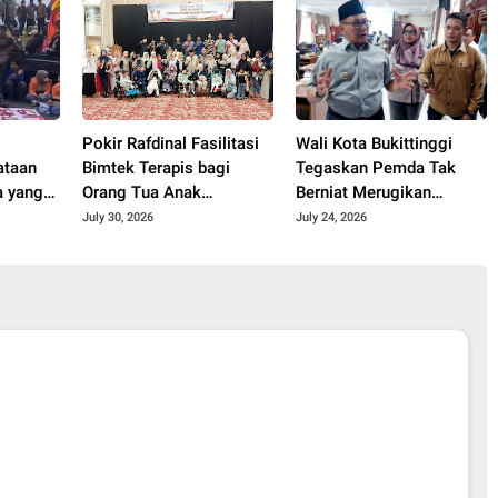
 Sosial
Infrastruktur Kota
APBD
Pokir Rafdinal Fasilitasi
Wali Kota Bukittinggi
ataan
Bimtek Terapis bagi
Tegaskan Pemda Tak
a yang
Orang Tua Anak
Berniat Merugikan
an Saat
Berkebutuhan Khusus,
Universitas Fort De Kock,
July 30, 2026
July 24, 2026
i
Perkuat Pendampingan
Persoalan Tanah Harus
Mandiri di Rumah
Diselesaikan Sesuai
Regulasi