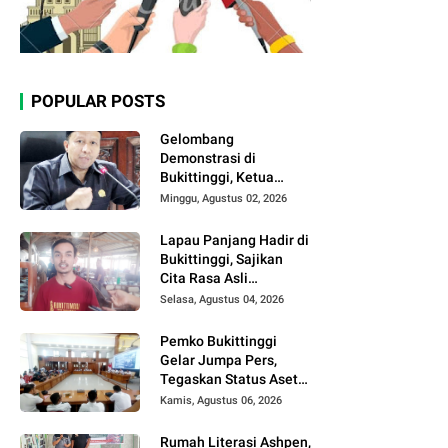
POPULAR POSTS
Gelombang
Demonstrasi di
Bukittinggi, Ketua
DPRD Ajak Semua
Minggu, Agustus 02, 2026
Pihak Jaga
Kondusivitas.
Lapau Panjang Hadir di
Bukittinggi, Sajikan
Cita Rasa Asli
Minangkabau dengan
Selasa, Agustus 04, 2026
Konsep Semi Outdoor
Pemko Bukittinggi
Gelar Jumpa Pers,
Tegaskan Status Aset
Daerah dan Klarifikasi
Kamis, Agustus 06, 2026
Lahan di Kawasan
UFDK
Rumah Literasi Ashpen,