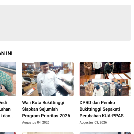
N INI
Dedi
Wali Kota Bukittinggi
DPRD dan Pemko
 Lahan
Siapkan Sejumlah
Bukittinggi Sepakati
i dan
Program Prioritas 2026,
Perubahan KUA-PPAS
esaikan
Fokus Pendidikan,
APBD 2026, Jadi Dasar
Augustus 04, 2026
Augustus 03, 2026
kan
Pariwisata, dan
Penyusunan Perubahan