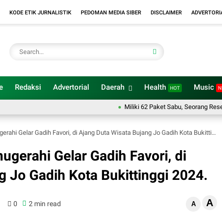
KODE ETIK JURNALISTIK
PEDOMAN MEDIA SIBER
DISCLAIMER
ADVERTORI
e
Redaksi
Advertorial
Daerah
Health
Music
HOT
N
Miliki 62 Paket Sabu, Seorang Resedivis Dia
erahi Gelar Gadih Favori, di Ajang Duta Wisata Bujang Jo Gadih Kota Bukittinggi 2024.
anugerahi Gelar Gadih Favori, di
g Jo Gadih Kota Bukittinggi 2024.
A
0
2 min read
A