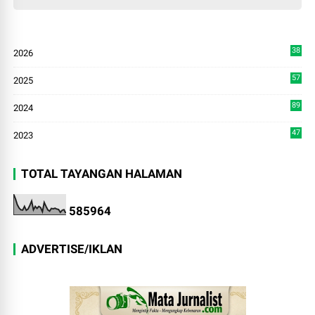
38
2026
8
57
2025
3
89
2024
7
47
2023
TOTAL TAYANGAN HALAMAN
5
8
5
9
6
4
ADVERTISE/IKLAN