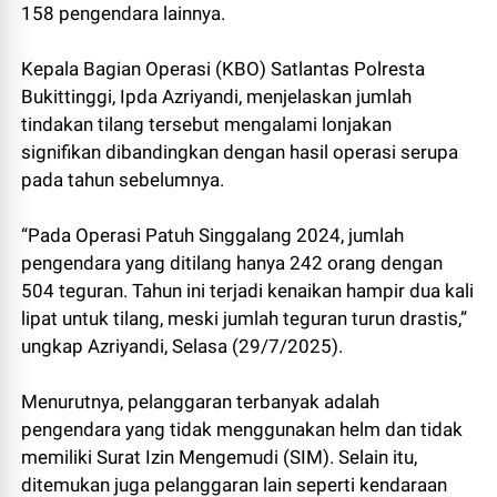
158 pengendara lainnya.
Kepala Bagian Operasi (KBO) Satlantas Polresta
Bukittinggi, Ipda Azriyandi, menjelaskan jumlah
tindakan tilang tersebut mengalami lonjakan
signifikan dibandingkan dengan hasil operasi serupa
pada tahun sebelumnya.
“Pada Operasi Patuh Singgalang 2024, jumlah
pengendara yang ditilang hanya 242 orang dengan
504 teguran. Tahun ini terjadi kenaikan hampir dua kali
lipat untuk tilang, meski jumlah teguran turun drastis,”
ungkap Azriyandi, Selasa (29/7/2025).
Menurutnya, pelanggaran terbanyak adalah
pengendara yang tidak menggunakan helm dan tidak
memiliki Surat Izin Mengemudi (SIM). Selain itu,
ditemukan juga pelanggaran lain seperti kendaraan