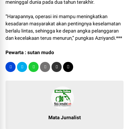
meninggal dunia pada dua tahun terakhir.
“Harapannya, operasi ini mampu meningkatkan
kesadaran masyarakat akan pentingnya keselamatan
berlalu lintas, sehingga ke depan angka pelanggaran
dan kecelakaan terus menurun,” pungkas Azriyandi.***
Pewarta : sutan mudo
Mata Jurnalist