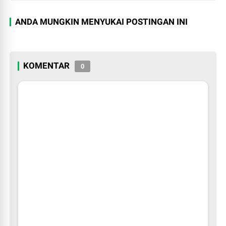
ANDA MUNGKIN MENYUKAI POSTINGAN INI
KOMENTAR
0