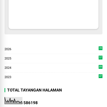
39
2026
3
57
2025
3
89
2024
7
47
2023
TOTAL TAYANGAN HALAMAN
5
8
6
1
9
8