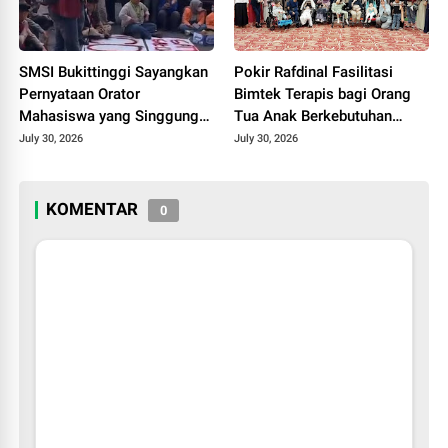
SMSI Bukittinggi Sayangkan
Pokir Rafdinal Fasilitasi
Pernyataan Orator
Bimtek Terapis bagi Orang
Mahasiswa yang Singgung
Tua Anak Berkebutuhan
Wartawan Saat Aksi
Khusus, Perkuat
July 30, 2026
July 30, 2026
Demonstrasi
Pendampingan Mandiri di
Rumah
KOMENTAR
0