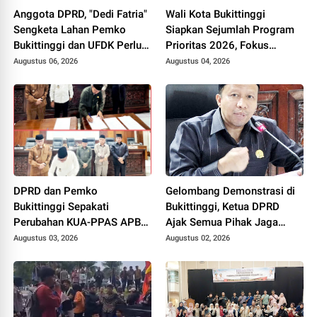
Anggota DPRD, "Dedi Fatria"
Wali Kota Bukittinggi
Sengketa Lahan Pemko
Siapkan Sejumlah Program
Bukittinggi dan UFDK Perlu
Prioritas 2026, Fokus
Diselesaikan Lewat Dialog,
Pendidikan, Pariwisata, dan
Augustus 06, 2026
Augustus 04, 2026
Bukan Polemik di Media
Infrastruktur Kota
Sosial
DPRD dan Pemko
Gelombang Demonstrasi di
Bukittinggi Sepakati
Bukittinggi, Ketua DPRD
Perubahan KUA-PPAS APBD
Ajak Semua Pihak Jaga
2026, Jadi Dasar
Kondusivitas.
Augustus 03, 2026
Augustus 02, 2026
Penyusunan Perubahan
APBD