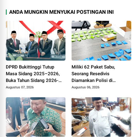
ANDA MUNGKIN MENYUKAI POSTINGAN INI
DPRD Bukittinggi Tutup
Miliki 62 Paket Sabu,
Masa Sidang 2025–2026,
Seorang Resedivis
Buka Tahun Sidang 2026-
Diamankan Polisi di
2027, Wako Ramlan Beri
Bukittinggi
Augustus 07, 2026
Augustus 06, 2026
Apresiasi