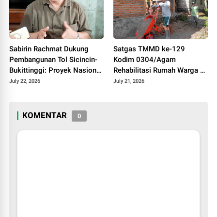
Sabirin Rachmat Dukung
Satgas TMMD ke-129
Pembangunan Tol Sicincin-
Kodim 0304/Agam
Bukittinggi: Proyek Nasional
Rehabilitasi Rumah Warga di
Demi Kepentingan
Palupuh
July 22, 2026
July 21, 2026
Masyarakat
KOMENTAR
0