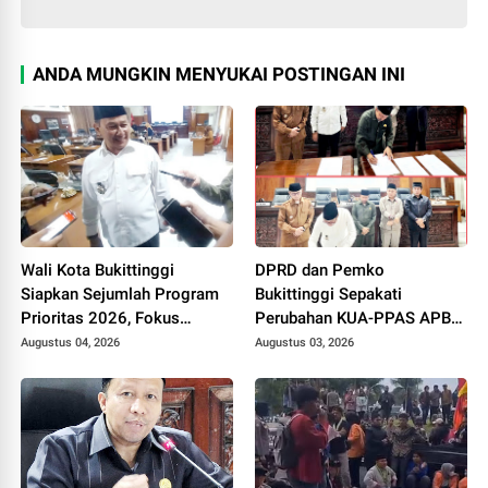
ANDA MUNGKIN MENYUKAI POSTINGAN INI
Wali Kota Bukittinggi
DPRD dan Pemko
Siapkan Sejumlah Program
Bukittinggi Sepakati
Prioritas 2026, Fokus
Perubahan KUA-PPAS APBD
Pendidikan, Pariwisata, dan
2026, Jadi Dasar
Augustus 04, 2026
Augustus 03, 2026
Infrastruktur Kota
Penyusunan Perubahan
APBD