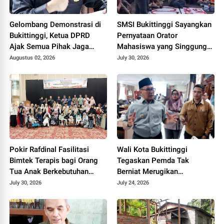
Gelombang Demonstrasi di
SMSI Bukittinggi Sayangkan
Bukittinggi, Ketua DPRD
Pernyataan Orator
Ajak Semua Pihak Jaga
Mahasiswa yang Singgung
Kondusivitas.
Wartawan Saat Aksi
Augustus 02, 2026
July 30, 2026
Demonstrasi
Pokir Rafdinal Fasilitasi
Wali Kota Bukittinggi
Bimtek Terapis bagi Orang
Tegaskan Pemda Tak
Tua Anak Berkebutuhan
Berniat Merugikan
Khusus, Perkuat
Universitas Fort De Kock,
July 30, 2026
July 24, 2026
Pendampingan Mandiri di
Persoalan Tanah Harus
Rumah
Diselesaikan Sesuai
Regulasi