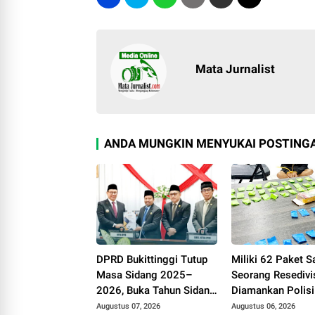
Mata Jurnalist
ANDA MUNGKIN MENYUKAI POSTINGA
DPRD Bukittinggi Tutup
Miliki 62 Paket S
Masa Sidang 2025–
Seorang Resedivi
2026, Buka Tahun Sidang
Diamankan Polisi
2026-2027, Wako
Bukittinggi
Augustus 07, 2026
Augustus 06, 2026