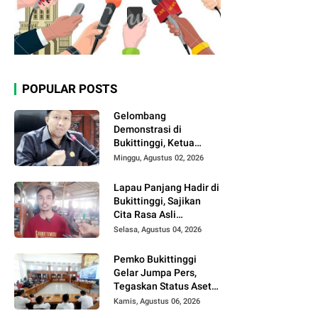
POPULAR POSTS
Gelombang
Demonstrasi di
Bukittinggi, Ketua
DPRD Ajak Semua
Minggu, Agustus 02, 2026
Pihak Jaga
Kondusivitas.
Lapau Panjang Hadir di
Bukittinggi, Sajikan
Cita Rasa Asli
Minangkabau dengan
Selasa, Agustus 04, 2026
Konsep Semi Outdoor
Pemko Bukittinggi
Gelar Jumpa Pers,
Tegaskan Status Aset
Daerah dan Klarifikasi
Kamis, Agustus 06, 2026
Lahan di Kawasan