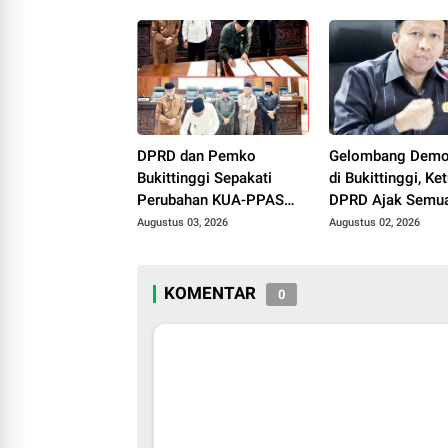
Ramlan Beri Apresiasi
DPRD dan Pemko
Gelombang Demo
Bukittinggi Sepakati
di Bukittinggi, Ke
Perubahan KUA-PPAS
DPRD Ajak Semua
APBD 2026, Jadi Dasar
Jaga Kondusivita
Augustus 03, 2026
Augustus 02, 2026
Penyusunan Perubahan
APBD
KOMENTAR
0