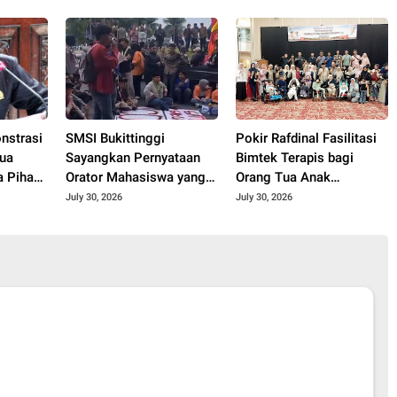
Lewat Dialog, Bukan
Pariwisata, dan
Polemik di Media Sosial
Infrastruktur Kota
nstrasi
SMSI Bukittinggi
Pokir Rafdinal Fasilitasi
tua
Sayangkan Pernyataan
Bimtek Terapis bagi
 Pihak
Orator Mahasiswa yang
Orang Tua Anak
s.
Singgung Wartawan Saat
Berkebutuhan Khusus,
July 30, 2026
July 30, 2026
Aksi Demonstrasi
Perkuat Pendampingan
Mandiri di Rumah