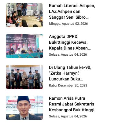
UFDK
Rumah Literasi Ashpen,
LAZ Ashpen dan
Sanggar Seni Sibro
Hadirkan Bimbel
Minggu, Agustus 02, 2026
Bahasa Jepang untuk
Anak-anak
Anggota DPRD
Bukittinggi Kecewa,
Kepala Dinas Absen
pada Reses Masa
Selasa, Agustus 04, 2026
Sidang III periode
2025/ 2026.
Di Ulang Tahun ke-90,
"Zetka Harmyn,"
Luncurkan Buku
Biografi, Jejak Langkah
Rabu, Desember 20, 2023
Anak Desa Menjelajah
5 Benua.
Ramon Arisa Putra
Resmi Jabat Sekretaris
Kesbangpol Bukittinggi
Selasa, Agustus 04, 2026