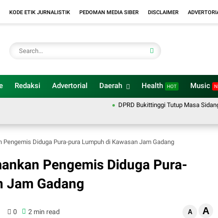
KODE ETIK JURNALISTIK
PEDOMAN MEDIA SIBER
DISCLAIMER
ADVERTORI
e
Redaksi
Advertorial
Daerah
Health
Music
HOT
N
DPRD Bukittinggi Tutup Masa Sidang 2025–
an Pengemis Diduga Pura-pura Lumpuh di Kawasan Jam Gadang
Amankan Pengemis Diduga Pura-
n Jam Gadang
A
0
2 min read
A