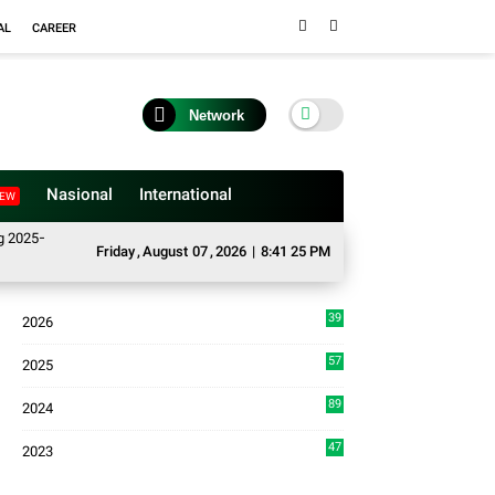
AL
CAREER
Network
Nasional
International
EW
2026, Buka Tahun Sidang 2026-2027, Wako Ramlan Beri Apresiasi
Satgas 
Friday
,
August
07
,
2026
|
8:41 26 PM
39
2026
4
57
2025
3
89
2024
7
47
2023