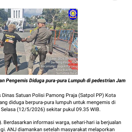
an Pengemis Diduga pura-pura Lumpuh di pedestrian Jam
 Dinas Satuan Polisi Pamong Praja (Satpol PP) Kota
ang diduga berpura-pura lumpuh untuk mengemis di
elasa (12/5/2026) sekitar pukul 09.35 WIB.
). Berdasarkan informasi warga, sehari-hari ia berjualan
ggi. ANJ diamankan setelah masyarakat melaporkan