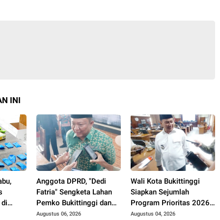
N INI
abu,
Anggota DPRD, "Dedi
Wali Kota Bukittinggi
s
Fatria" Sengketa Lahan
Siapkan Sejumlah
 di
Pemko Bukittinggi dan
Program Prioritas 2026,
UFDK Perlu Diselesaikan
Fokus Pendidikan,
Augustus 06, 2026
Augustus 04, 2026