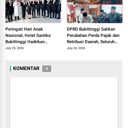
Peringati Hari Anak
DPRD Bukittinggi Sahkan
Nasional, Hotel Santika
Perubahan Perda Pajak dan
Bukittinggi Hadirkan
Retribusi Daerah, Seluruh
Pengalaman Edukatif Lewat
Fraksi Sepakat
July 25, 2026
July 24, 2026
Program GM For A Day
2026
KOMENTAR
0