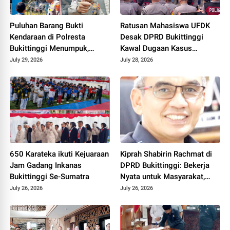
Puluhan Barang Bukti
Ratusan Mahasiswa UFDK
Kendaraan di Polresta
Desak DPRD Bukittinggi
Bukittinggi Menumpuk,
Kawal Dugaan Kasus
Ditumbuhi Semak dan
Kekerasan, Ancam Gelar
July 29, 2026
July 28, 2026
Lumut, Pemilik Diimbau
Aksi Lanjutan
Segera Mengurus
Pengambilan
650 Karateka ikuti Kejuaraan
Kiprah Shabirin Rachmat di
Jam Gadang Inkanas
DPRD Bukittinggi: Bekerja
Bukittinggi Se-Sumatra
Nyata untuk Masyarakat,
Lebih Banyak Aksi daripada
July 26, 2026
July 26, 2026
Publikasi