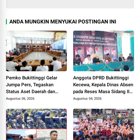
ANDA MUNGKIN MENYUKAI POSTINGAN INI
Pemko Bukittinggi Gelar
Anggota DPRD Bukittinggi
Jumpa Pers, Tegaskan
Kecewa, Kepala Dinas Absen
Status Aset Daerah dan
pada Reses Masa Sidang III
Klarifikasi Lahan di Kawasan
periode 2025/ 2026.
Augustus 06, 2026
Augustus 04, 2026
UFDK