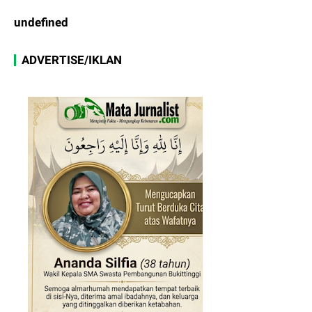
u
n
d
e
f
n
e
d
ADVERTISE/IKLAN