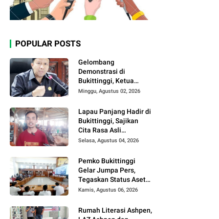
POPULAR POSTS
Gelombang
Demonstrasi di
Bukittinggi, Ketua
DPRD Ajak Semua
Minggu, Agustus 02, 2026
Pihak Jaga
Kondusivitas.
Lapau Panjang Hadir di
Bukittinggi, Sajikan
Cita Rasa Asli
Minangkabau dengan
Selasa, Agustus 04, 2026
Konsep Semi Outdoor
Pemko Bukittinggi
Gelar Jumpa Pers,
Tegaskan Status Aset
Daerah dan Klarifikasi
Kamis, Agustus 06, 2026
Lahan di Kawasan
UFDK
Rumah Literasi Ashpen,