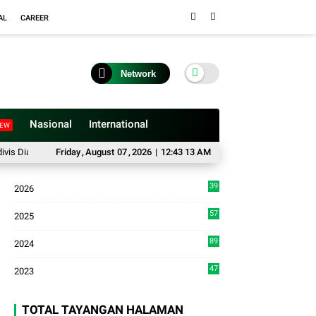
AL
CAREER
Network
Nasional
International
EW
kan Polisi di Bukittinggi
Friday
,
August
Anggota DPRD, "Dedi Fatria" Sengketa Lahan Pemk
07
,
2026
|
12:43 14 AM
39
2026
2
57
2025
3
89
2024
7
47
2023
TOTAL TAYANGAN HALAMAN