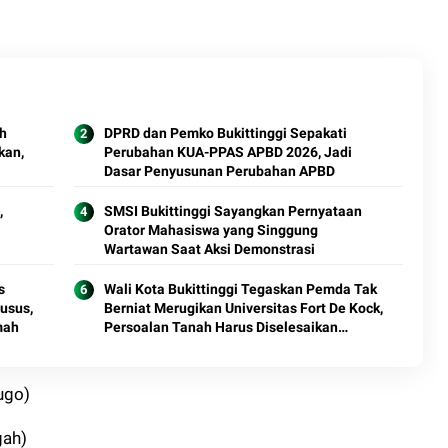
ah
DPRD dan Pemko Bukittinggi Sepakati
kan,
Perubahan KUA-PPAS APBD 2026, Jadi
Dasar Penyusunan Perubahan APBD
,
SMSI Bukittinggi Sayangkan Pernyataan
Orator Mahasiswa yang Singgung
Wartawan Saat Aksi Demonstrasi
s
Wali Kota Bukittinggi Tegaskan Pemda Tak
usus,
Berniat Merugikan Universitas Fort De Kock,
mah
Persoalan Tanah Harus Diselesaikan
Sesuai Regulasi
rugo)
gah)