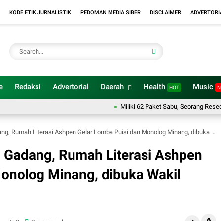
KODE ETIK JURNALISTIK
PEDOMAN MEDIA SIBER
DISCLAIMER
ADVERTORI
e
Redaksi
Advertorial
Daerah
Health
Music
HOT
N
Miliki 62 Paket Sabu, Seorang Resedivis Diaman
 Literasi Ashpen Gelar Lomba Puisi dan Monolog Minang, dibuka Wakil Walikota Bukittinggi
 Gadang, Rumah Literasi Ashpen
Monolog Minang, dibuka Wakil