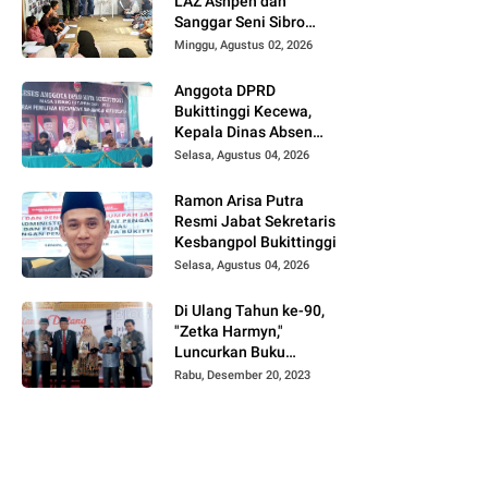
LAZ Ashpen dan
Sanggar Seni Sibro
Hadirkan Bimbel
Minggu, Agustus 02, 2026
Bahasa Jepang untuk
Anak-anak
Anggota DPRD
Bukittinggi Kecewa,
Kepala Dinas Absen
pada Reses Masa
Selasa, Agustus 04, 2026
Sidang III periode
2025/ 2026.
Ramon Arisa Putra
Resmi Jabat Sekretaris
Kesbangpol Bukittinggi
Selasa, Agustus 04, 2026
Di Ulang Tahun ke-90,
"Zetka Harmyn,"
Luncurkan Buku
Biografi, Jejak Langkah
Rabu, Desember 20, 2023
Anak Desa Menjelajah
5 Benua.