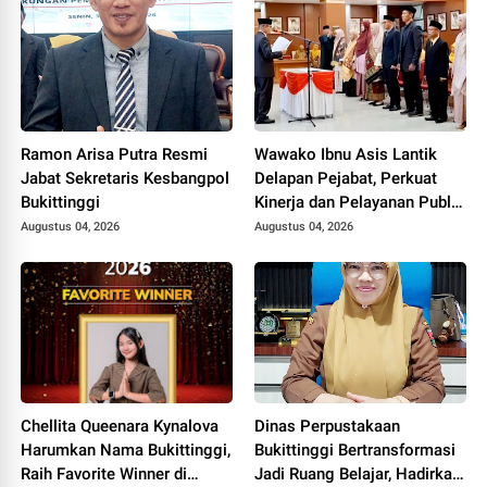
Ramon Arisa Putra Resmi
Wawako Ibnu Asis Lantik
Jabat Sekretaris Kesbangpol
Delapan Pejabat, Perkuat
Bukittinggi
Kinerja dan Pelayanan Publik
Pemko Bukittinggi
Augustus 04, 2026
Augustus 04, 2026
Chellita Queenara Kynalova
Dinas Perpustakaan
Harumkan Nama Bukittinggi,
Bukittinggi Bertransformasi
Raih Favorite Winner di
Jadi Ruang Belajar, Hadirkan