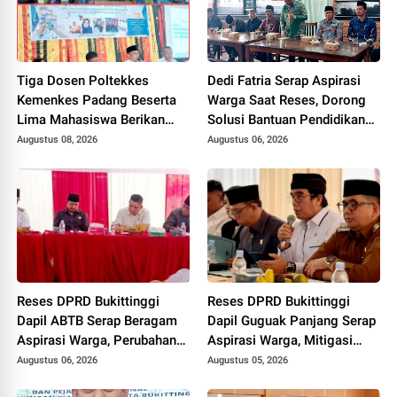
Tiga Dosen Poltekkes
Dedi Fatria Serap Aspirasi
Kemenkes Padang Beserta
Warga Saat Reses, Dorong
Lima Mahasiswa Berikan
Solusi Bantuan Pendidikan
Pelatihan Kesehatan Gigi
Mahasiswa Melalui Baznas
Augustus 08, 2026
Augustus 06, 2026
dan Mulut bagi Kader
Posyandu di Kubang Putiah
Reses DPRD Bukittinggi
Reses DPRD Bukittinggi
Dapil ABTB Serap Beragam
Dapil Guguak Panjang Serap
Aspirasi Warga, Perubahan
Aspirasi Warga, Mitigasi
Desil hingga Pembangunan
Bencana Jadi Sorotan Utama
Augustus 06, 2026
Augustus 05, 2026
Kantor Lurah Jadi Sorotan