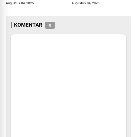
Ajang General Manager for a
Beragam Kelas Gratis untuk
Augustus 04, 2026
Augustus 04, 2026
Day 2026
Masyarakat
KOMENTAR
0