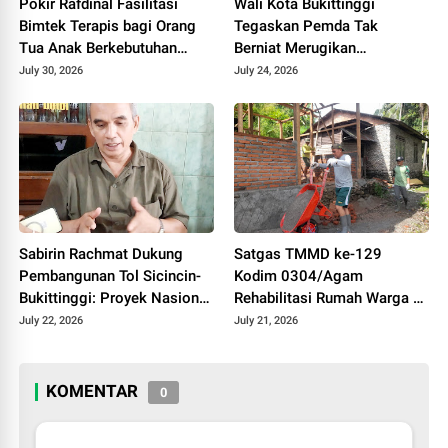
Pokir Rafdinal Fasilitasi
Wali Kota Bukittinggi
Bimtek Terapis bagi Orang
Tegaskan Pemda Tak
Tua Anak Berkebutuhan
Berniat Merugikan
Khusus, Perkuat
Universitas Fort De Kock,
July 30, 2026
July 24, 2026
Pendampingan Mandiri di
Persoalan Tanah Harus
Rumah
Diselesaikan Sesuai
Regulasi
Sabirin Rachmat Dukung
Satgas TMMD ke-129
Pembangunan Tol Sicincin-
Kodim 0304/Agam
Bukittinggi: Proyek Nasional
Rehabilitasi Rumah Warga di
Demi Kepentingan
Palupuh
July 22, 2026
July 21, 2026
Masyarakat
KOMENTAR
0