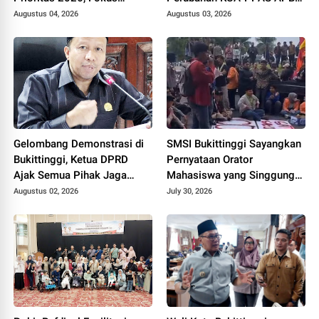
Pendidikan, Pariwisata, dan
2026, Jadi Dasar
Augustus 04, 2026
Augustus 03, 2026
Infrastruktur Kota
Penyusunan Perubahan
APBD
Gelombang Demonstrasi di
SMSI Bukittinggi Sayangkan
Bukittinggi, Ketua DPRD
Pernyataan Orator
Ajak Semua Pihak Jaga
Mahasiswa yang Singgung
Kondusivitas.
Wartawan Saat Aksi
Augustus 02, 2026
July 30, 2026
Demonstrasi