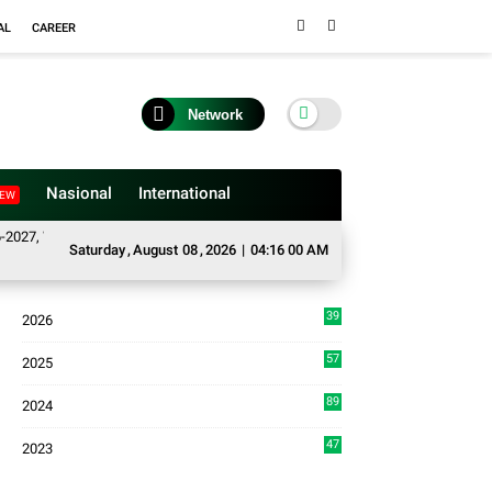
AL
CAREER
Network
Nasional
International
EW
Wako Ramlan Beri Apresiasi
Satgas TMMD dan Warga Bersinergi Percantik 
Saturday
,
August
08
,
2026
|
04:16 01 AM
39
2026
4
57
2025
3
89
2024
7
47
2023