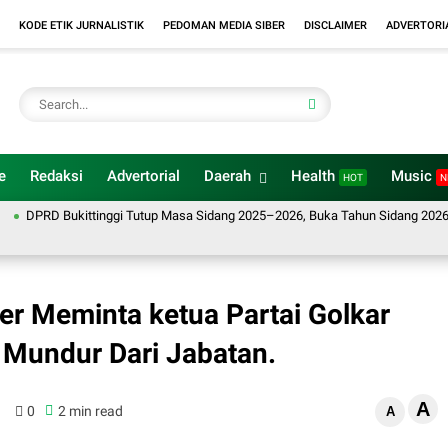
KODE ETIK JURNALISTIK
PEDOMAN MEDIA SIBER
DISCLAIMER
ADVERTORI
e
Redaksi
Advertorial
Daerah
Health
Music
HOT
N
RD Bukittinggi Tutup Masa Sidang 2025–2026, Buka Tahun Sidang 2026-2027, 
er Meminta ketua Partai Golkar
a Mundur Dari Jabatan.
A
0
2 min read
A