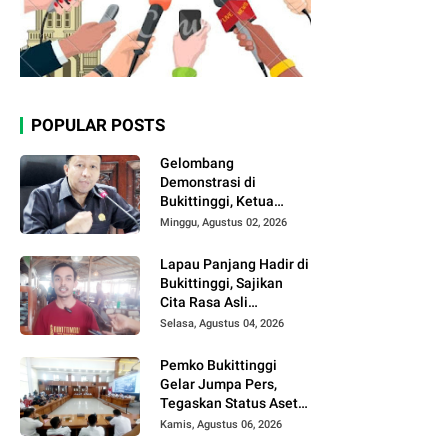
POPULAR POSTS
Gelombang
Demonstrasi di
Bukittinggi, Ketua
DPRD Ajak Semua
Minggu, Agustus 02, 2026
Pihak Jaga
Kondusivitas.
Lapau Panjang Hadir di
Bukittinggi, Sajikan
Cita Rasa Asli
Minangkabau dengan
Selasa, Agustus 04, 2026
Konsep Semi Outdoor
Pemko Bukittinggi
Gelar Jumpa Pers,
Tegaskan Status Aset
Daerah dan Klarifikasi
Kamis, Agustus 06, 2026
Lahan di Kawasan