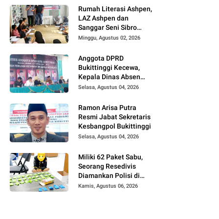
UFDK
Rumah Literasi Ashpen,
LAZ Ashpen dan
Sanggar Seni Sibro
Hadirkan Bimbel
Minggu, Agustus 02, 2026
Bahasa Jepang untuk
Anak-anak
Anggota DPRD
Bukittinggi Kecewa,
Kepala Dinas Absen
pada Reses Masa
Selasa, Agustus 04, 2026
Sidang III periode
2025/ 2026.
Ramon Arisa Putra
Resmi Jabat Sekretaris
Kesbangpol Bukittinggi
Selasa, Agustus 04, 2026
Miliki 62 Paket Sabu,
Seorang Resedivis
Diamankan Polisi di
Bukittinggi
Kamis, Agustus 06, 2026