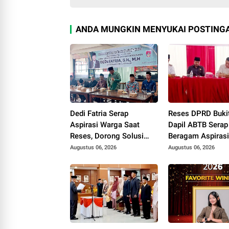
ANDA MUNGKIN MENYUKAI POSTINGA
Dedi Fatria Serap
Reses DPRD Bukit
Aspirasi Warga Saat
Dapil ABTB Serap
Reses, Dorong Solusi
Beragam Aspirasi
Bantuan Pendidikan
Perubahan Desil 
Augustus 06, 2026
Augustus 06, 2026
Mahasiswa Melalui
Pembangunan Ka
Baznas
Lurah Jadi Sorot