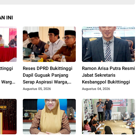
N INI
tinggi
Reses DPRD Bukittinggi
Ramon Arisa Putra Resmi
Dapil Guguak Panjang
Jabat Sekretaris
 Warga,
Serap Aspirasi Warga,
Kesbangpol Bukittinggi
hingga
Mitigasi Bencana Jadi
Augustus 05, 2026
Augustus 04, 2026
ntor
Sorotan Utama
an