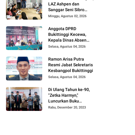
LAZ Ashpen dan
Sanggar Seni Sibro
Hadirkan Bimbel
Minggu, Agustus 02, 2026
Bahasa Jepang untuk
Anak-anak
Anggota DPRD
Bukittinggi Kecewa,
Kepala Dinas Absen
pada Reses Masa
Selasa, Agustus 04, 2026
Sidang III periode
2025/ 2026.
Ramon Arisa Putra
Resmi Jabat Sekretaris
Kesbangpol Bukittinggi
Selasa, Agustus 04, 2026
Di Ulang Tahun ke-90,
"Zetka Harmyn,"
Luncurkan Buku
Biografi, Jejak Langkah
Rabu, Desember 20, 2023
Anak Desa Menjelajah
5 Benua.