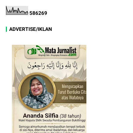
5
8
6
2
6
9
ADVERTISE/IKLAN