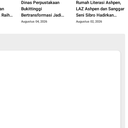
Dinas Perpustakaan
Rumah Literasi Ashpen,
an
Bukittinggi
LAZ Ashpen dan Sanggar
 Raih
Bertransformasi Jadi
Seni Sibro Hadirkan
i Ajang
Ruang Belajar, Hadirkan
Bimbel Bahasa Jepang
Augustus 04, 2026
Augustus 02, 2026
for a
Beragam Kelas Gratis
untuk Anak-anak
untuk Masyarakat