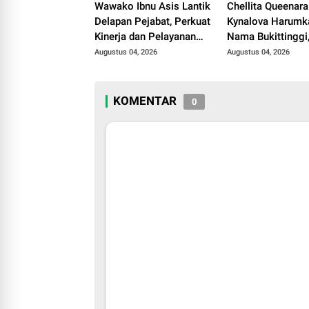
Wawako Ibnu Asis Lantik
Chellita Queenara
Delapan Pejabat, Perkuat
Kynalova Harumk
Kinerja dan Pelayanan
Nama Bukittinggi,
Publik Pemko Bukittinggi
Favorite Winner d
Augustus 04, 2026
Augustus 04, 2026
General Manager 
Day 2026
KOMENTAR
0