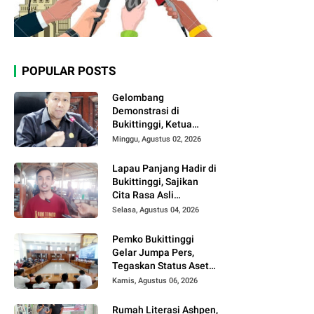
POPULAR POSTS
Gelombang
Demonstrasi di
Bukittinggi, Ketua
DPRD Ajak Semua
Minggu, Agustus 02, 2026
Pihak Jaga
Kondusivitas.
Lapau Panjang Hadir di
Bukittinggi, Sajikan
Cita Rasa Asli
Minangkabau dengan
Selasa, Agustus 04, 2026
Konsep Semi Outdoor
Pemko Bukittinggi
Gelar Jumpa Pers,
Tegaskan Status Aset
Daerah dan Klarifikasi
Kamis, Agustus 06, 2026
Lahan di Kawasan
UFDK
Rumah Literasi Ashpen,