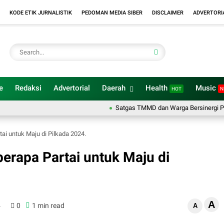
KODE ETIK JURNALISTIK
PEDOMAN MEDIA SIBER
DISCLAIMER
ADVERTORI
e
Redaksi
Advertorial
Daerah
Health
Music
HOT
N
Satgas TMMD dan Warga Bersinergi Percantik 
tai untuk Maju di Pilkada 2024.
berapa Partai untuk Maju di
A
4
0
1 min read
A