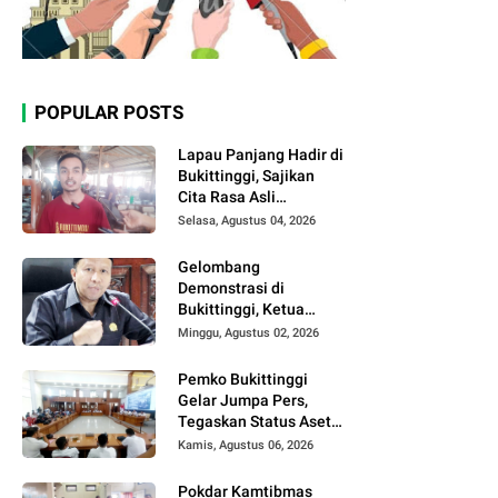
POPULAR POSTS
Lapau Panjang Hadir di
Bukittinggi, Sajikan
Cita Rasa Asli
Minangkabau dengan
Selasa, Agustus 04, 2026
Konsep Semi Outdoor
Gelombang
Demonstrasi di
Bukittinggi, Ketua
DPRD Ajak Semua
Minggu, Agustus 02, 2026
Pihak Jaga
Kondusivitas.
Pemko Bukittinggi
Gelar Jumpa Pers,
Tegaskan Status Aset
Daerah dan Klarifikasi
Kamis, Agustus 06, 2026
Lahan di Kawasan
UFDK
Pokdar Kamtibmas