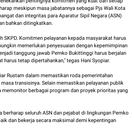
enekankan pentingnya komitmen yang kuat dari setiap
harap meskipun masa jabatannya sebagai Pjs Wali Kota
angat dan integritas para Aparatur Sipil Negara (ASN)
an bahkan ditingkatkan.
uh SKPD. Komitmen pelayanan kepada masyarakat harus
ng mungkin memerlukan penyesuaian dengan kepemimpinan
njadi tanggung jawab Pemko Bukittinggi harus berjalan
at harus tetap dipertahankan," tegas Hani Syopiar.
opiar Rustam dalam memastikan roda pemerintahan
a masa transisinya. Selain memastikan pelayanan publik
na memonitor berbagai program dan proyek prioritas yang
a berharap seluruh ASN dan pejabat di lingkungan Pemko
baik dan bekerja secara maksimal demi kepentingan