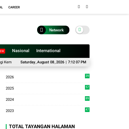
AL
CAREER
Network
Nasional
International
EW
ali Aktif, Kepengurusan Baru Segera Dilantik
Saturday
,
August
08
,
2026
|
7:12 07 PM
Anggota DPRD Sumbar Asril:
39
2026
8
57
2025
3
89
2024
7
47
2023
TOTAL TAYANGAN HALAMAN