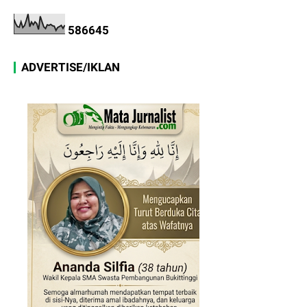
5
8
6
6
4
5
ADVERTISE/IKLAN