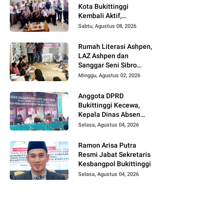
Kota Bukittinggi
Kembali Aktif,
Kepengurusan Baru
Sabtu, Agustus 08, 2026
Segera Dilantik
Rumah Literasi Ashpen,
LAZ Ashpen dan
Sanggar Seni Sibro
Hadirkan Bimbel
Minggu, Agustus 02, 2026
Bahasa Jepang untuk
Anak-anak
Anggota DPRD
Bukittinggi Kecewa,
Kepala Dinas Absen
pada Reses Masa
Selasa, Agustus 04, 2026
Sidang III periode
2025/ 2026.
Ramon Arisa Putra
Resmi Jabat Sekretaris
Kesbangpol Bukittinggi
Selasa, Agustus 04, 2026