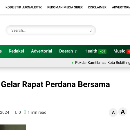
KODE ETIK JURNALISTIK
PEDOMAN MEDIA SIBER
DISCLAIMER
ADVERTORI
e
Redaksi
Advertorial
Daerah
Health
Music
HOT
N
Pokdar Kamtibmas Kota Bukittinggi Kemb
gi Gelar Rapat Perdana Bersama
A
 2024
0
1 min read
A