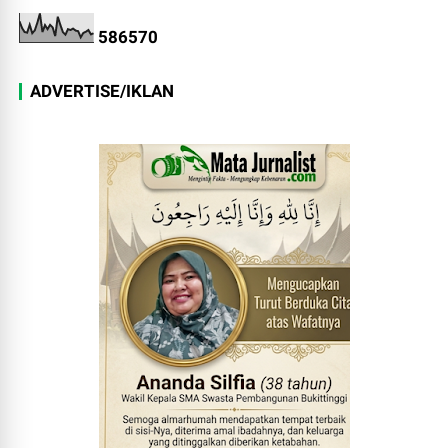
5
8
6
5
7
0
ADVERTISE/IKLAN