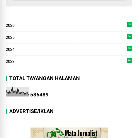
39
2026
4
57
2025
3
89
2024
7
47
2023
TOTAL TAYANGAN HALAMAN
5
8
6
4
8
9
ADVERTISE/IKLAN