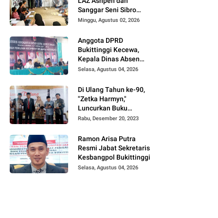
LAZ Ashpen dan
Sanggar Seni Sibro
Hadirkan Bimbel
Minggu, Agustus 02, 2026
Bahasa Jepang untuk
Anak-anak
Anggota DPRD
Bukittinggi Kecewa,
Kepala Dinas Absen
pada Reses Masa
Selasa, Agustus 04, 2026
Sidang III periode
2025/ 2026.
Di Ulang Tahun ke-90,
"Zetka Harmyn,"
Luncurkan Buku
Biografi, Jejak Langkah
Rabu, Desember 20, 2023
Anak Desa Menjelajah
5 Benua.
Ramon Arisa Putra
Resmi Jabat Sekretaris
Kesbangpol Bukittinggi
Selasa, Agustus 04, 2026