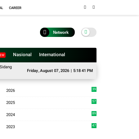
AL
CAREER
Network
Nasional
International
EW
2025–2026, Buka Tahun Sidang 2026-2027, Wako Ramlan Beri Apresiasi
Sat
Friday
,
August
07
,
2026
|
5:18 42 PM
39
2026
4
57
2025
3
89
2024
7
47
2023