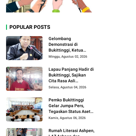
POPULAR POSTS
Gelombang
Demonstrasi di
Bukittinggi, Ketua
DPRD Ajak Semua
Minggu, Agustus 02, 2026
Pihak Jaga
Kondusivitas.
Lapau Panjang Hadir di
Bukittinggi, Sajikan
Cita Rasa Asli
Minangkabau dengan
Selasa, Agustus 04, 2026
Konsep Semi Outdoor
Pemko Bukittinggi
Gelar Jumpa Pers,
Tegaskan Status Aset
Daerah dan Klarifikasi
Kamis, Agustus 06, 2026
Lahan di Kawasan
UFDK
Rumah Literasi Ashpen,