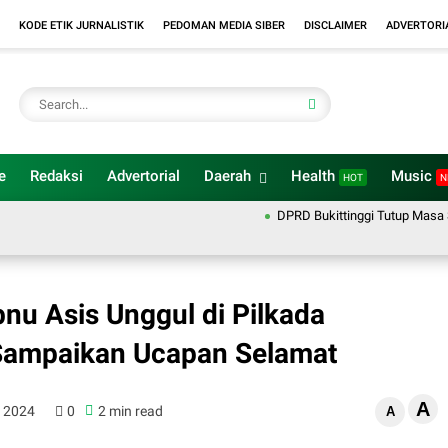
KODE ETIK JURNALISTIK
PEDOMAN MEDIA SIBER
DISCLAIMER
ADVERTORI
e
Redaksi
Advertorial
Daerah
Health
Music
HOT
N
DPRD Bukittinggi Tutup Masa Sidang 
nu Asis Unggul di Pilkada
i" Sampaikan Ucapan Selamat
A
, 2024
0
2 min read
A