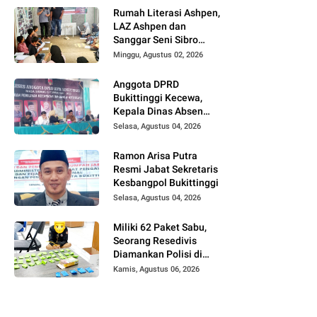
UFDK
Rumah Literasi Ashpen,
LAZ Ashpen dan
Sanggar Seni Sibro
Hadirkan Bimbel
Minggu, Agustus 02, 2026
Bahasa Jepang untuk
Anak-anak
Anggota DPRD
Bukittinggi Kecewa,
Kepala Dinas Absen
pada Reses Masa
Selasa, Agustus 04, 2026
Sidang III periode
2025/ 2026.
Ramon Arisa Putra
Resmi Jabat Sekretaris
Kesbangpol Bukittinggi
Selasa, Agustus 04, 2026
Miliki 62 Paket Sabu,
Seorang Resedivis
Diamankan Polisi di
Bukittinggi
Kamis, Agustus 06, 2026