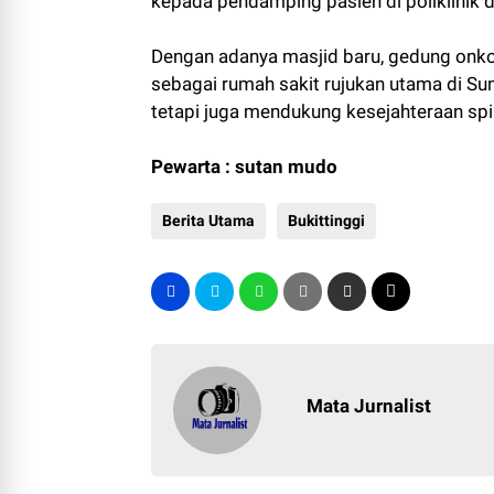
kepada pendamping pasien di poliklinik d
Dengan adanya masjid baru, gedung onk
sebagai rumah sakit rujukan utama di Su
tetapi juga mendukung kesejahteraan spir
Pewarta : sutan mudo
Berita Utama
Bukittinggi
Mata Jurnalist