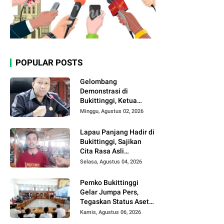
POPULAR POSTS
Gelombang
Demonstrasi di
Bukittinggi, Ketua
DPRD Ajak Semua
Minggu, Agustus 02, 2026
Pihak Jaga
Kondusivitas.
Lapau Panjang Hadir di
Bukittinggi, Sajikan
Cita Rasa Asli
Minangkabau dengan
Selasa, Agustus 04, 2026
Konsep Semi Outdoor
Pemko Bukittinggi
Gelar Jumpa Pers,
Tegaskan Status Aset
Daerah dan Klarifikasi
Kamis, Agustus 06, 2026
Lahan di Kawasan