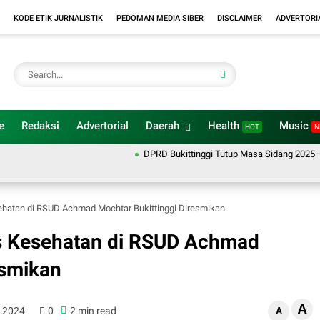
KODE ETIK JURNALISTIK
PEDOMAN MEDIA SIBER
DISCLAIMER
ADVERTORI
e
Redaksi
Advertorial
Daerah
Health
Music
HOT
N
DPRD Bukittinggi Tutup Masa Sidang 2025–2026, Bu
sehatan di RSUD Achmad Mochtar Bukittinggi Diresmikan
as Kesehatan di RSUD Achmad
esmikan
A
, 2024
0
2 min read
A