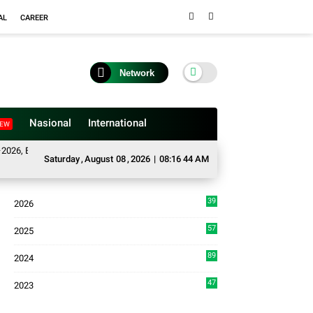
AL
CAREER
Network
Nasional
International
EW
ka Tahun Sidang 2026-2027, Wako Ramlan Beri Apresiasi
Satgas TMMD dan 
Saturday
,
August
08
,
2026
|
08:16 45 AM
39
2026
4
57
2025
3
89
2024
7
47
2023