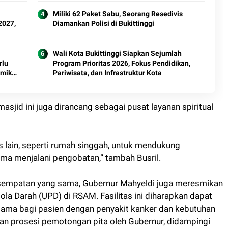
Miliki 62 Paket Sabu, Seorang Resedivis
2027,
Diamankan Polisi di Bukittinggi
Wali Kota Bukittinggi Siapkan Sejumlah
rlu
Program Prioritas 2026, Fokus Pendidikan,
emik
Pariwisata, dan Infrastruktur Kota
asjid ini juga dirancang sebagai pusat layanan spiritual
 lain, seperti rumah singgah, untuk mendukung
ma menjalani pengobatan,” tambah Busril.
esempatan yang sama, Gubernur Mahyeldi juga meresmikan
la Darah (UPD) di RSAM. Fasilitas ini diharapkan dapat
tama bagi pasien dengan penyakit kanker dan kebutuhan
gan prosesi pemotongan pita oleh Gubernur, didampingi