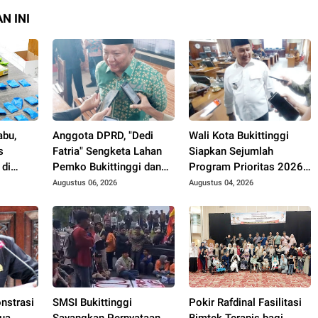
N INI
abu,
Anggota DPRD, "Dedi
Wali Kota Bukittinggi
s
Fatria" Sengketa Lahan
Siapkan Sejumlah
 di
Pemko Bukittinggi dan
Program Prioritas 2026,
UFDK Perlu Diselesaikan
Fokus Pendidikan,
Augustus 06, 2026
Augustus 04, 2026
Lewat Dialog, Bukan
Pariwisata, dan
Polemik di Media Sosial
Infrastruktur Kota
nstrasi
SMSI Bukittinggi
Pokir Rafdinal Fasilitasi
tua
Sayangkan Pernyataan
Bimtek Terapis bagi