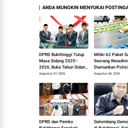
ANDA MUNGKIN MENYUKAI POSTINGA
DPRD Bukittinggi Tutup
Miliki 62 Paket S
Masa Sidang 2025–
Seorang Resedivi
2026, Buka Tahun Sidang
Diamankan Polisi
2026-2027, Wako
Bukittinggi
Augustus 07, 2026
Augustus 06, 2026
Ramlan Beri Apresiasi
DPRD dan Pemko
Gelombang Demo
Bukittinggi Sepakati
di Bukittinggi, Ke