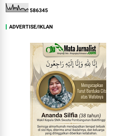
5
8
6
3
4
5
ADVERTISE/IKLAN