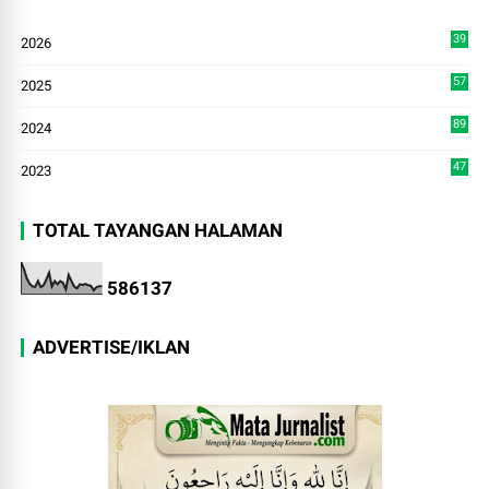
39
2026
2
57
2025
3
89
2024
7
47
2023
TOTAL TAYANGAN HALAMAN
5
8
6
1
3
7
ADVERTISE/IKLAN