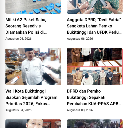
Miliki 62 Paket Sabu,
Anggota DPRD, "Dedi Fatria"
Seorang Resedivis
Sengketa Lahan Pemko
Diamankan Polisi di
Bukittinggi dan UFDK Perlu
Bukittinggi
Diselesaikan Lewat Dialog,
Augustus 06, 2026
Augustus 06, 2026
Bukan Polemik di Media
Sosial
Wali Kota Bukittinggi
DPRD dan Pemko
Siapkan Sejumlah Program
Bukittinggi Sepakati
Prioritas 2026, Fokus
Perubahan KUA-PPAS APBD
Pendidikan, Pariwisata, dan
2026, Jadi Dasar
Augustus 04, 2026
Augustus 03, 2026
Infrastruktur Kota
Penyusunan Perubahan
APBD