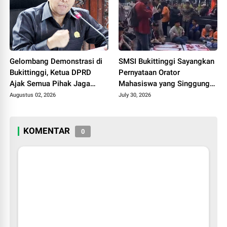
Gelombang Demonstrasi di
SMSI Bukittinggi Sayangkan
Bukittinggi, Ketua DPRD
Pernyataan Orator
Ajak Semua Pihak Jaga
Mahasiswa yang Singgung
Kondusivitas.
Wartawan Saat Aksi
Augustus 02, 2026
July 30, 2026
Demonstrasi
KOMENTAR
0