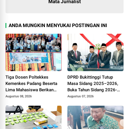
Mata Jurnalist
ANDA MUNGKIN MENYUKAI POSTINGAN INI
Tiga Dosen Poltekkes
DPRD Bukittinggi Tutup
Kemenkes Padang Beserta
Masa Sidang 2025–2026,
Lima Mahasiswa Berikan
Buka Tahun Sidang 2026-
Pelatihan Kesehatan Gigi
2027, Wako Ramlan Beri
Augustus 08, 2026
Augustus 07, 2026
dan Mulut bagi Kader
Apresiasi
Posyandu di Kubang Putiah