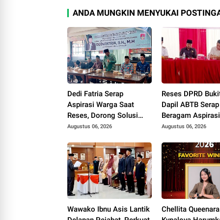
ANDA MUNGKIN MENYUKAI POSTINGA
Dedi Fatria Serap
Reses DPRD Bukit
Aspirasi Warga Saat
Dapil ABTB Serap
Reses, Dorong Solusi
Beragam Aspirasi
Bantuan Pendidikan
Perubahan Desil 
Augustus 06, 2026
Augustus 06, 2026
Mahasiswa Melalui
Pembangunan Ka
Baznas
Lurah Jadi Sorot
Wawako Ibnu Asis Lantik
Chellita Queenara
Delapan Pejabat, Perkuat
Kynalova Harumk