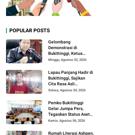
POPULAR POSTS
Gelombang
Demonstrasi di
Bukittinggi, Ketua
DPRD Ajak Semua
Minggu, Agustus 02, 2026
Pihak Jaga
Kondusivitas.
Lapau Panjang Hadir di
Bukittinggi, Sajikan
Cita Rasa Asli
Minangkabau dengan
Selasa, Agustus 04, 2026
Konsep Semi Outdoor
Pemko Bukittinggi
Gelar Jumpa Pers,
Tegaskan Status Aset
Daerah dan Klarifikasi
Kamis, Agustus 06, 2026
Lahan di Kawasan
UFDK
Rumah Literasi Ashpen,