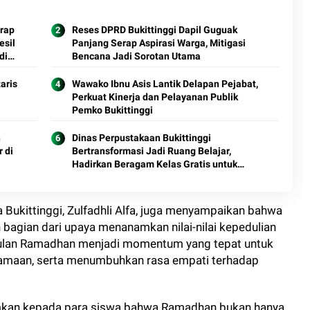
erap
Reses DPRD Bukittinggi Dapil Guguak
esil
Panjang Serap Aspirasi Warga, Mitigasi
di
Bencana Jadi Sorotan Utama
aris
Wawako Ibnu Asis Lantik Delapan Pejabat,
Perkuat Kinerja dan Pelayanan Publik
Pemko Bukittinggi
n
Dinas Perpustakaan Bukittinggi
 di
Bertransformasi Jadi Ruang Belajar,
Hadirkan Beragam Kelas Gratis untuk
Masyarakat
Bukittinggi, Zulfadhli Alfa, juga menyampaikan bahwa
bagian dari upaya menanamkan nilai-nilai kepedulian
 bulan Ramadhan menjadi momentum yang tepat untuk
samaan, serta menumbuhkan rasa empati terhadap
namkan kepada para siswa bahwa Ramadhan bukan hanya