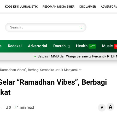
KODE ETIK JURNALISTIK
PEDOMAN MEDIA SIBER
DISCLAIMER
ADVERTORI
e
Redaksi
Advertorial
Daerah
Health
Music
HOT
N
Satgas TMMD dan Warga Bersinergi Percantik RTLH Milik Ib
r “Ramadhan Vibes”, Berbagi Sembako untuk Masyarakat
Gelar “Ramadhan Vibes”, Berbagi
kat
A
6
0
1 min read
A