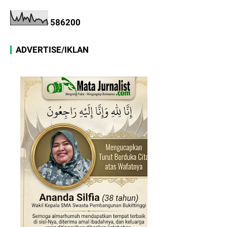
5
8
6
2
0
0
ADVERTISE/IKLAN