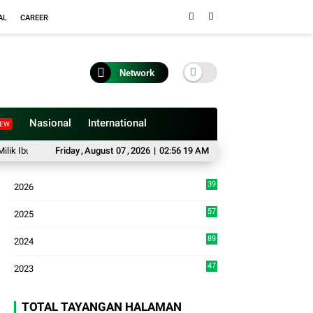
AL
CAREER
Network
Nasional
International
EW
u Ermawati di Agam
Friday
,
August
Miliki 62 Paket Sabu, Seorang Resedivis Diamankan Poli
07
,
2026
|
02:56 20 AM
39
2026
3
57
2025
3
89
2024
7
47
2023
TOTAL TAYANGAN HALAMAN