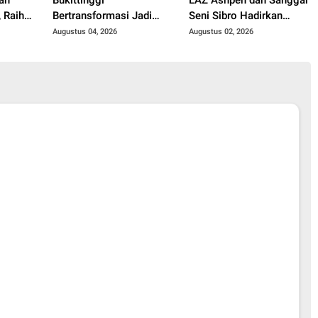
 Raih
Bertransformasi Jadi
Seni Sibro Hadirkan
i Ajang
Ruang Belajar, Hadirkan
Bimbel Bahasa Jepang
Augustus 04, 2026
Augustus 02, 2026
for a
Beragam Kelas Gratis
untuk Anak-anak
untuk Masyarakat