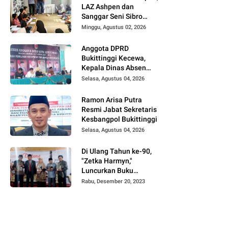
LAZ Ashpen dan
Sanggar Seni Sibro
Hadirkan Bimbel
Minggu, Agustus 02, 2026
Bahasa Jepang untuk
Anak-anak
Anggota DPRD
Bukittinggi Kecewa,
Kepala Dinas Absen
pada Reses Masa
Selasa, Agustus 04, 2026
Sidang III periode
2025/ 2026.
Ramon Arisa Putra
Resmi Jabat Sekretaris
Kesbangpol Bukittinggi
Selasa, Agustus 04, 2026
Di Ulang Tahun ke-90,
"Zetka Harmyn,"
Luncurkan Buku
Biografi, Jejak Langkah
Rabu, Desember 20, 2023
Anak Desa Menjelajah
5 Benua.