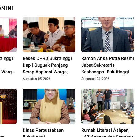
N INI
tinggi
Reses DPRD Bukittinggi
Ramon Arisa Putra Resmi
Dapil Guguak Panjang
Jabat Sekretaris
 Warga,
Serap Aspirasi Warga,
Kesbangpol Bukittinggi
hingga
Mitigasi Bencana Jadi
Augustus 05, 2026
Augustus 04, 2026
ntor
Sorotan Utama
an
Dinas Perpustakaan
Rumah Literasi Ashpen,
an
Bukittinggi
LAZ Ashpen dan Sanggar