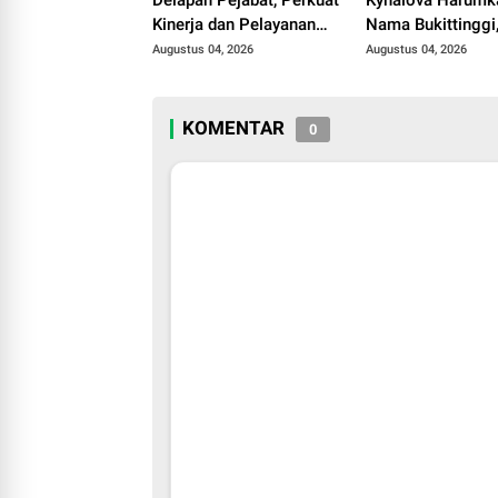
Kinerja dan Pelayanan
Nama Bukittinggi,
Publik Pemko Bukittinggi
Favorite Winner d
Augustus 04, 2026
Augustus 04, 2026
General Manager 
Day 2026
KOMENTAR
0