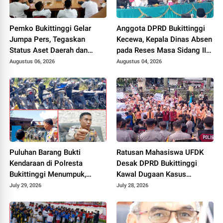
Pemko Bukittinggi Gelar
Anggota DPRD Bukittinggi
Jumpa Pers, Tegaskan
Kecewa, Kepala Dinas Absen
Status Aset Daerah dan
pada Reses Masa Sidang III
Klarifikasi Lahan di Kawasan
periode 2025/ 2026.
Augustus 06, 2026
Augustus 04, 2026
UFDK
Puluhan Barang Bukti
Ratusan Mahasiswa UFDK
Kendaraan di Polresta
Desak DPRD Bukittinggi
Bukittinggi Menumpuk,
Kawal Dugaan Kasus
Ditumbuhi Semak dan
Kekerasan, Ancam Gelar
July 29, 2026
July 28, 2026
Lumut, Pemilik Diimbau
Aksi Lanjutan
Segera Mengurus
Pengambilan