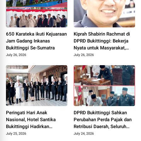
650 Karateka ikuti Kejuaraan
Kiprah Shabirin Rachmat di
Jam Gadang Inkanas
DPRD Bukittinggi: Bekerja
Bukittinggi Se-Sumatra
Nyata untuk Masyarakat,
Lebih Banyak Aksi daripada
July 26, 2026
July 26, 2026
Publikasi
Peringati Hari Anak
DPRD Bukittinggi Sahkan
Nasional, Hotel Santika
Perubahan Perda Pajak dan
Bukittinggi Hadirkan
Retribusi Daerah, Seluruh
Pengalaman Edukatif Lewat
Fraksi Sepakat
July 25, 2026
July 24, 2026
Program GM For A Day