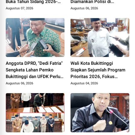
Buka Tahun Sidang 2026-
Diamankan Polisi di
2027, Wako Ramlan Beri
Bukittinggi
Augustus 07, 2026
Augustus 06, 2026
Apresiasi
Anggota DPRD, "Dedi Fatria"
Wali Kota Bukittinggi
Sengketa Lahan Pemko
Siapkan Sejumlah Program
Bukittinggi dan UFDK Perlu
Prioritas 2026, Fokus
Diselesaikan Lewat Dialog,
Pendidikan, Pariwisata, dan
Augustus 06, 2026
Augustus 04, 2026
Bukan Polemik di Media
Infrastruktur Kota
Sosial