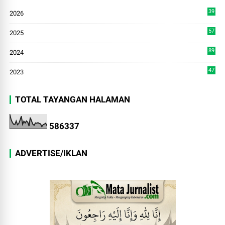
39
2026
4
57
2025
3
89
2024
7
47
2023
TOTAL TAYANGAN HALAMAN
5
8
6
3
3
7
ADVERTISE/IKLAN