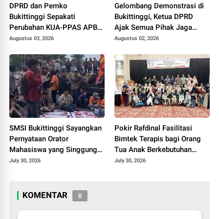
DPRD dan Pemko
Gelombang Demonstrasi di
Bukittinggi Sepakati
Bukittinggi, Ketua DPRD
Perubahan KUA-PPAS APBD
Ajak Semua Pihak Jaga
2026, Jadi Dasar
Kondusivitas.
Augustus 03, 2026
Augustus 02, 2026
Penyusunan Perubahan
APBD
SMSI Bukittinggi Sayangkan
Pokir Rafdinal Fasilitasi
Pernyataan Orator
Bimtek Terapis bagi Orang
Mahasiswa yang Singgung
Tua Anak Berkebutuhan
Wartawan Saat Aksi
Khusus, Perkuat
July 30, 2026
July 30, 2026
Demonstrasi
Pendampingan Mandiri di
Rumah
KOMENTAR
0