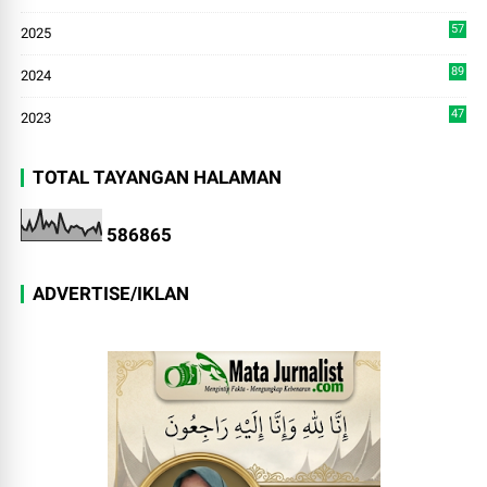
9
57
2025
3
89
2024
7
47
2023
TOTAL TAYANGAN HALAMAN
5
8
6
8
6
5
ADVERTISE/IKLAN