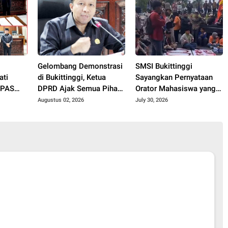
Polemik di Media Sosial
o
Gelombang Demonstrasi
SMSI Bukittinggi
ati
di Bukittinggi, Ketua
Sayangkan Pernyataan
PPAS
DPRD Ajak Semua Pihak
Orator Mahasiswa yang
 Dasar
Jaga Kondusivitas.
Singgung Wartawan Saat
Augustus 02, 2026
July 30, 2026
bahan
Aksi Demonstrasi