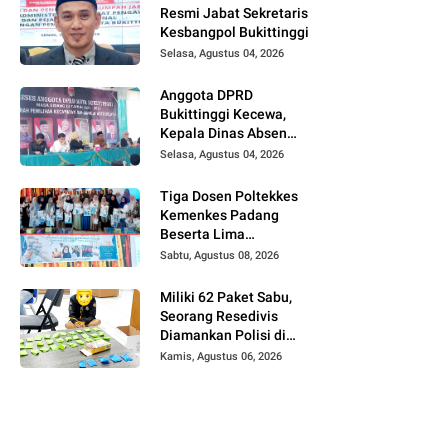
Resmi Jabat Sekretaris
Kesbangpol Bukittinggi
Selasa, Agustus 04, 2026
Anggota DPRD
Bukittinggi Kecewa,
Kepala Dinas Absen
pada Reses Masa
Selasa, Agustus 04, 2026
Sidang III periode
2025/ 2026.
Tiga Dosen Poltekkes
Kemenkes Padang
Beserta Lima
Mahasiswa Berikan
Sabtu, Agustus 08, 2026
Pelatihan Kesehatan
Gigi dan Mulut bagi
Miliki 62 Paket Sabu,
Kader Posyandu di
Seorang Resedivis
Kubang Putiah
Diamankan Polisi di
Bukittinggi
Kamis, Agustus 06, 2026