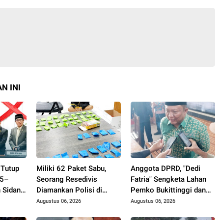
N INI
 Tutup
Miliki 62 Paket Sabu,
Anggota DPRD, "Dedi
25–
Seorang Resedivis
Fatria" Sengketa Lahan
 Sidang
Diamankan Polisi di
Pemko Bukittinggi dan
o
Bukittinggi
UFDK Perlu Diselesaikan
Augustus 06, 2026
Augustus 06, 2026
siasi
Lewat Dialog, Bukan