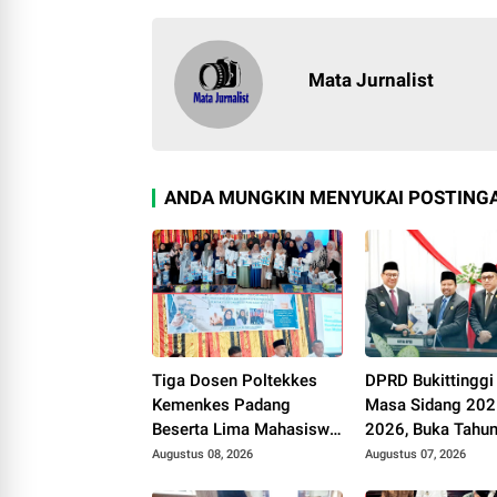
Mata Jurnalist
ANDA MUNGKIN MENYUKAI POSTINGA
Tiga Dosen Poltekkes
DPRD Bukittinggi
Kemenkes Padang
Masa Sidang 20
Beserta Lima Mahasiswa
2026, Buka Tahun
Berikan Pelatihan
2026-2027, Wak
Augustus 08, 2026
Augustus 07, 2026
Kesehatan Gigi dan Mulut
Ramlan Beri Apre