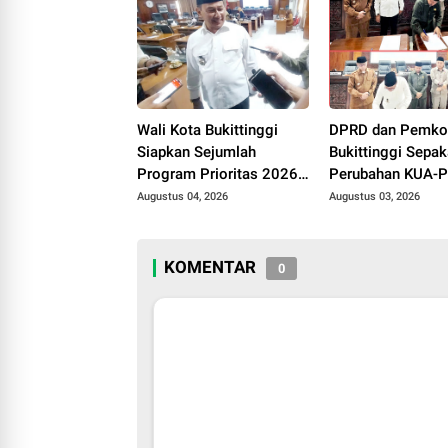
bagi Kader Posyandu di
Kubang Putiah
Wali Kota Bukittinggi
DPRD dan Pemk
Siapkan Sejumlah
Bukittinggi Sepak
Program Prioritas 2026,
Perubahan KUA-
Fokus Pendidikan,
APBD 2026, Jadi
Augustus 04, 2026
Augustus 03, 2026
Pariwisata, dan
Penyusunan Peru
Infrastruktur Kota
APBD
KOMENTAR
0