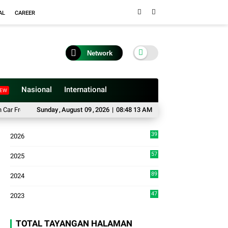
AL
CAREER
Network
Nasional
International
EW
e Day Peringatan HUT Kodam I/Bukit Barisan
Sunday
,
August
09
,
2026
|
08:48 14 AM
Pokdar Kamtibmas Kota Bukitti
39
2026
9
57
2025
3
89
2024
7
47
2023
TOTAL TAYANGAN HALAMAN