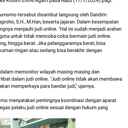
 ke Kodim 0304/Agam pada Rabu (17/7/2024) pagi.
Purnomo tersebut disambut langsung oleh Dandim
groho, S.H., M.Han, beserta jajaran. Dalam kesempatan
nya menjauhi judi online. "Hal ini sudah menjadi arahan
ta untuk tidak mencoba-coba bermain judi online.
ng, hingga berat. Jika pelanggarannya berat, bisa
uman ringan atau sedang bisa berakhir dengan
 dalam memonitor wilayah masing-masing dan
ibat dalam judi online. "Judi online tidak akan membawa
 akan memperkaya para bandar judi," ujarnya.
rnomo menyatakan pentingnya koordinasi dengan aparat
egas pelaku judi online sesuai dengan hukum yang