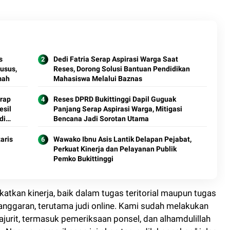
s
Dedi Fatria Serap Aspirasi Warga Saat
usus,
Reses, Dorong Solusi Bantuan Pendidikan
mah
Mahasiswa Melalui Baznas
erap
Reses DPRD Bukittinggi Dapil Guguak
esil
Panjang Serap Aspirasi Warga, Mitigasi
di
Bencana Jadi Sorotan Utama
aris
Wawako Ibnu Asis Lantik Delapan Pejabat,
Perkuat Kinerja dan Pelayanan Publik
Pemko Bukittinggi
atkan kinerja, baik dalam tugas teritorial maupun tugas
langgaran, terutama judi online. Kami sudah melakukan
ajurit, termasuk pemeriksaan ponsel, dan alhamdulillah