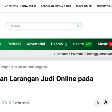
KODE ETIK JURNALISTIK
PEDOMAN MEDIA SIBER
DISCLAIMER
ADVERTORI
e
Redaksi
Advertorial
Daerah
Health
Music
HOT
N
Satlantas Polresta Bukittinggi Amankan Car Fre
angan Judi Online pada Anggota.
n Larangan Judi Online pada
A
0
2 min read
A