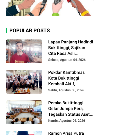
POPULAR POSTS
Lapau Panjang Hadir di
Bukittinggi, Sajikan
Cita Rasa Asli
Minangkabau dengan
Selasa, Agustus 04, 2026
Konsep Semi Outdoor
Pokdar Kamtibmas
Kota Bukittinggi
Kembali Aktif,
Kepengurusan Baru
Sabtu, Agustus 08, 2026
Segera Dilantik
Pemko Bukittinggi
Gelar Jumpa Pers,
Tegaskan Status Aset
Daerah dan Klarifikasi
Kamis, Agustus 06, 2026
Lahan di Kawasan
UFDK
Ramon Arisa Putra