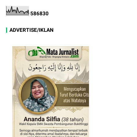
5
8
6
8
3
0
ADVERTISE/IKLAN