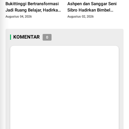
Bukittinggi Bertransformasi
Ashpen dan Sanggar Seni
Jadi Ruang Belajar, Hadirkan
Sibro Hadirkan Bimbel
Beragam Kelas Gratis untuk
Bahasa Jepang untuk Anak-
Augustus 04, 2026
Augustus 02, 2026
Masyarakat
anak
KOMENTAR
0