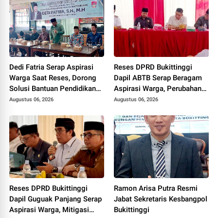
Dedi Fatria Serap Aspirasi
Reses DPRD Bukittinggi
Warga Saat Reses, Dorong
Dapil ABTB Serap Beragam
Solusi Bantuan Pendidikan
Aspirasi Warga, Perubahan
Mahasiswa Melalui Baznas
Desil hingga Pembangunan
Augustus 06, 2026
Augustus 06, 2026
Kantor Lurah Jadi Sorotan
Reses DPRD Bukittinggi
Ramon Arisa Putra Resmi
Dapil Guguak Panjang Serap
Jabat Sekretaris Kesbangpol
Aspirasi Warga, Mitigasi
Bukittinggi