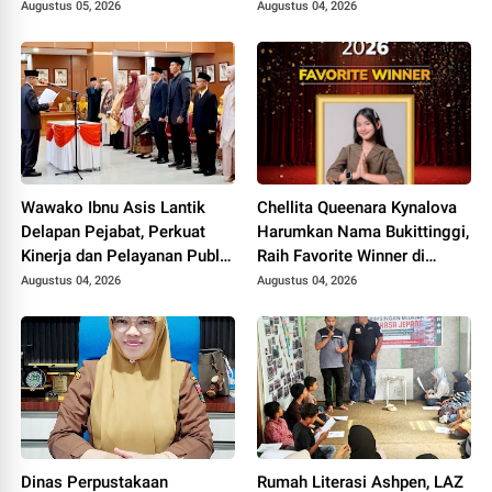
Bencana Jadi Sorotan Utama
Augustus 05, 2026
Augustus 04, 2026
Wawako Ibnu Asis Lantik
Chellita Queenara Kynalova
Delapan Pejabat, Perkuat
Harumkan Nama Bukittinggi,
Kinerja dan Pelayanan Publik
Raih Favorite Winner di
Pemko Bukittinggi
Ajang General Manager for a
Augustus 04, 2026
Augustus 04, 2026
Day 2026
Dinas Perpustakaan
Rumah Literasi Ashpen, LAZ