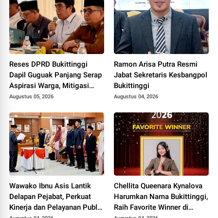
Reses DPRD Bukittinggi
Ramon Arisa Putra Resmi
Dapil Guguak Panjang Serap
Jabat Sekretaris Kesbangpol
Aspirasi Warga, Mitigasi
Bukittinggi
Bencana Jadi Sorotan Utama
Augustus 05, 2026
Augustus 04, 2026
Wawako Ibnu Asis Lantik
Chellita Queenara Kynalova
Delapan Pejabat, Perkuat
Harumkan Nama Bukittinggi,
Kinerja dan Pelayanan Publik
Raih Favorite Winner di
Pemko Bukittinggi
Ajang General Manager for a