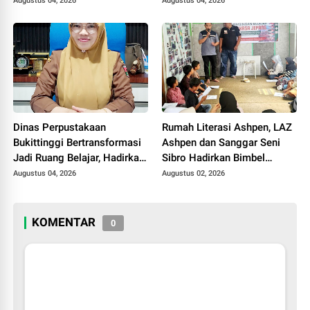
Augustus 04, 2026
Augustus 04, 2026
Day 2026
Dinas Perpustakaan
Rumah Literasi Ashpen, LAZ
Bukittinggi Bertransformasi
Ashpen dan Sanggar Seni
Jadi Ruang Belajar, Hadirkan
Sibro Hadirkan Bimbel
Beragam Kelas Gratis untuk
Bahasa Jepang untuk Anak-
Augustus 04, 2026
Augustus 02, 2026
Masyarakat
anak
KOMENTAR
0