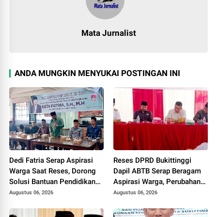
Mata Jurnalist
ANDA MUNGKIN MENYUKAI POSTINGAN INI
Dedi Fatria Serap Aspirasi
Reses DPRD Bukittinggi
Warga Saat Reses, Dorong
Dapil ABTB Serap Beragam
Solusi Bantuan Pendidikan
Aspirasi Warga, Perubahan
Mahasiswa Melalui Baznas
Desil hingga Pembangunan
Augustus 06, 2026
Augustus 06, 2026
Kantor Lurah Jadi Sorotan