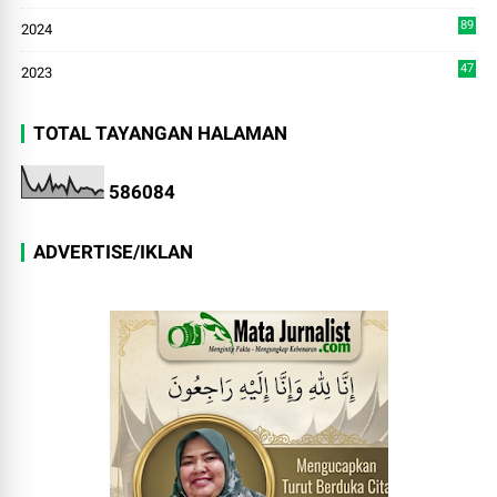
89
2024
7
47
2023
TOTAL TAYANGAN HALAMAN
5
8
6
0
8
4
ADVERTISE/IKLAN