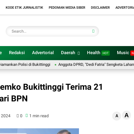
KODE ETIK JURNALISTIK
PEDOMAN MEDIA SIBER
DISCLAIMER
ADVERTORI
e
Redaksi
Advertorial
Daerah
Health
Music
HOT
N
an Polisi di Bukittinggi
Anggota DPRD, "Dedi Fatria" Sengketa Lahan Pemko
emko Bukittinggi Terima 21
dari BPN
A
, 2024
0
1 min read
A