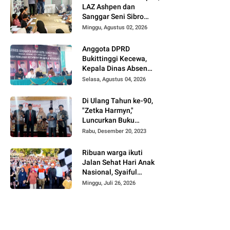
LAZ Ashpen dan
Sanggar Seni Sibro
Hadirkan Bimbel
Minggu, Agustus 02, 2026
Bahasa Jepang untuk
Anak-anak
Anggota DPRD
Bukittinggi Kecewa,
Kepala Dinas Absen
pada Reses Masa
Selasa, Agustus 04, 2026
Sidang III periode
2025/ 2026.
Di Ulang Tahun ke-90,
"Zetka Harmyn,"
Luncurkan Buku
Biografi, Jejak Langkah
Rabu, Desember 20, 2023
Anak Desa Menjelajah
5 Benua.
Ribuan warga ikuti
Jalan Sehat Hari Anak
Nasional, Syaiful
Effendi: Soroti
Minggu, Juli 26, 2026
Perlindungan Anak dan
Ancaman Gadget