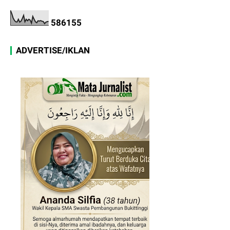
5
8
6
1
5
5
ADVERTISE/IKLAN