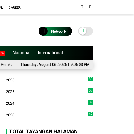
AL
CAREER
Network
Nasional
International
EW
 Bukittinggi dan UFDK Perlu Diselesaikan Lewat Dialog, Bukan Polemik di Med
Thursday
,
August
06
,
2026
|
9:06 03 PM
39
2026
2
57
2025
3
89
2024
7
47
2023
TOTAL TAYANGAN HALAMAN