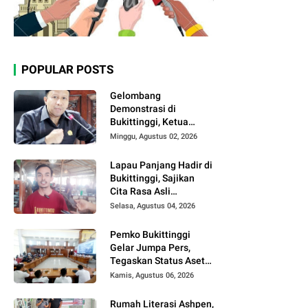
POPULAR POSTS
Gelombang
Demonstrasi di
Bukittinggi, Ketua
DPRD Ajak Semua
Minggu, Agustus 02, 2026
Pihak Jaga
Kondusivitas.
Lapau Panjang Hadir di
Bukittinggi, Sajikan
Cita Rasa Asli
Minangkabau dengan
Selasa, Agustus 04, 2026
Konsep Semi Outdoor
Pemko Bukittinggi
Gelar Jumpa Pers,
Tegaskan Status Aset
Daerah dan Klarifikasi
Kamis, Agustus 06, 2026
Lahan di Kawasan
UFDK
Rumah Literasi Ashpen,