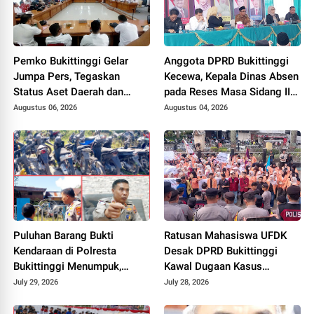
Pemko Bukittinggi Gelar
Anggota DPRD Bukittinggi
Jumpa Pers, Tegaskan
Kecewa, Kepala Dinas Absen
Status Aset Daerah dan
pada Reses Masa Sidang III
Klarifikasi Lahan di Kawasan
periode 2025/ 2026.
Augustus 06, 2026
Augustus 04, 2026
UFDK
Puluhan Barang Bukti
Ratusan Mahasiswa UFDK
Kendaraan di Polresta
Desak DPRD Bukittinggi
Bukittinggi Menumpuk,
Kawal Dugaan Kasus
Ditumbuhi Semak dan
Kekerasan, Ancam Gelar
July 29, 2026
July 28, 2026
Lumut, Pemilik Diimbau
Aksi Lanjutan
Segera Mengurus