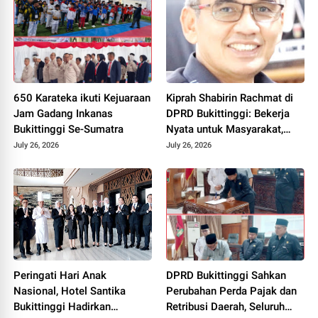
Pengambilan
650 Karateka ikuti Kejuaraan
Kiprah Shabirin Rachmat di
Jam Gadang Inkanas
DPRD Bukittinggi: Bekerja
Bukittinggi Se-Sumatra
Nyata untuk Masyarakat,
Lebih Banyak Aksi daripada
July 26, 2026
July 26, 2026
Publikasi
Peringati Hari Anak
DPRD Bukittinggi Sahkan
Nasional, Hotel Santika
Perubahan Perda Pajak dan
Bukittinggi Hadirkan
Retribusi Daerah, Seluruh