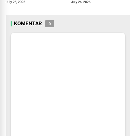
Pengalaman Edukatif Lewat
Fraksi Sepakat
July 25, 2026
July 24, 2026
Program GM For A Day
2026
KOMENTAR
0